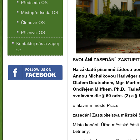
Předseda OS
Místopředseda OS
Členové OS
Příznivci OS
Kontaktuj nás a zapoj
se
SVOLÁNÍ ZASEDÁNÍ ZASTUPIT
Na základě písemné žádosti po
Annou Michálkovou Hadwiger a
Olafem Deutschem, Mgr. Martin
Ondřejem Miffkem, Ph.D., Tade
svolávám dle § 60 odst. (2) a § 
o hlavním městě Praze
zasedání Zastupitelstva městské 
Místo konání: Úřad městské části
Letňany;