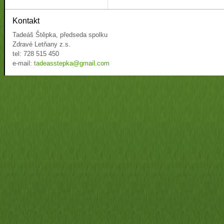
Kontakt
Tadeáš Štěpka, předseda spolku
Zdravé Letňany z.s.
tel: 728 515 450
e-mail:
tadeasstepka@gmail.com