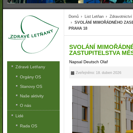
Domů
List Letňan
Zdravotnictví
SVOLÁNÍ MIMOŘÁDNÉHO ZASE
PRAHA 18
SVOLÁNÍ MIMOŘÁDN
ZASTUPITELSTVA MĚS
Napsal Deutsch Olaf
Zdravé Letňany
Zveřejněno: 18. duben 2026
Orgány OS
Stanovy OS
Naše aktivity
O nás
Lidé
Rada OS