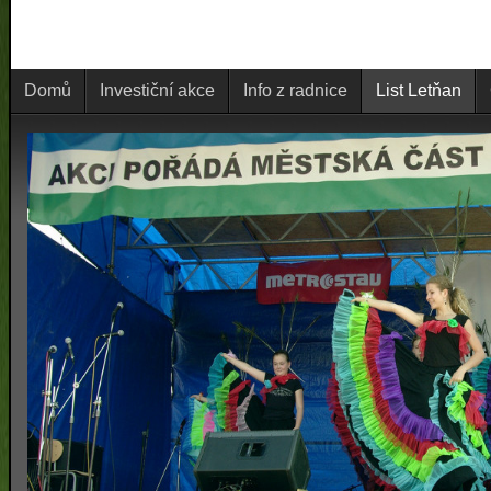
Domů
Investiční akce
Info z radnice
List Letňan