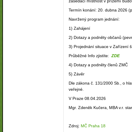
zasedací místnost v přízemí budo
Termín konání: 20. dubna 2026 (p
Navržený program jednání:
1) Zahájení
2) Dotazy a podněty občanů (pevn
3) Projednání situace v Zařízen
Průběžné Info zjistíte:
ZDE
4) Dotazy a podněty členů ZMČ
5) Závěr
Dle zákona č. 131/2000 Sb., o h
veřejné.
V Praze 08.04.2026
Mgr. Zdeněk Kučera, MBA v.r. sta
Zdroj:
MČ Praha 18