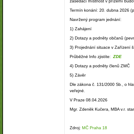
zasedací místnost v přízemí budo
Termín konání: 20. dubna 2026 (p
Navržený program jednání:
1) Zahájení
2) Dotazy a podněty občanů (pevn
3) Projednání situace v Zařízen
Průběžné Info zjistíte:
ZDE
4) Dotazy a podněty členů ZMČ
5) Závěr
Dle zákona č. 131/2000 Sb., o h
veřejné.
V Praze 08.04.2026
Mgr. Zdeněk Kučera, MBA v.r. sta
Zdroj:
MČ Praha 18