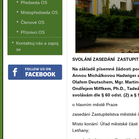
Předseda OS
Místopředseda OS
Členové OS
Příznivci OS
Kontaktuj nás a zapoj
se
SVOLÁNÍ ZASEDÁNÍ ZASTUPIT
Na základě písemné žádosti po
Annou Michálkovou Hadwiger a
Olafem Deutschem, Mgr. Martin
Ondřejem Miffkem, Ph.D., Tade
svolávám dle § 60 odst. (2) a § 
o hlavním městě Praze
zasedání Zastupitelstva městské 
Místo konání: Úřad městské části
Letňany;