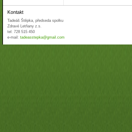
Kontakt
Tadeáš Štěpka, předseda spolku
Zdravé Letňany z.s.
tel: 728 515 450
e-mail:
tadeasstepka@gmail.com