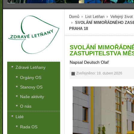
Domů
List Letňan
Veřejný život
SVOLÁNÍ MIMOŘÁDNÉHO ZASE
PRAHA 18
SVOLÁNÍ MIMOŘÁDN
ZASTUPITELSTVA MĚS
Napsal Deutsch Olaf
Zdravé Letňany
Zveřejněno: 18. duben 2026
Orgány OS
Stanovy OS
Naše aktivity
O nás
Lidé
Rada OS