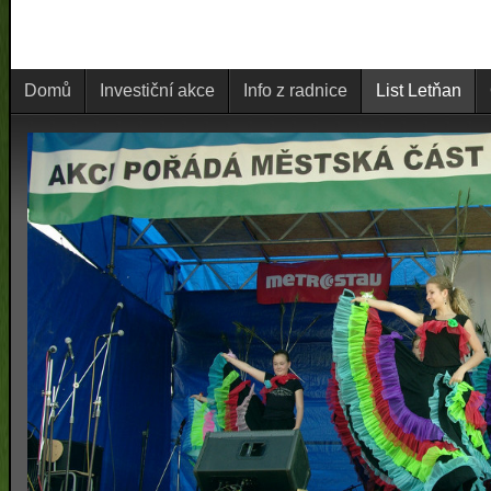
Domů
Investiční akce
Info z radnice
List Letňan