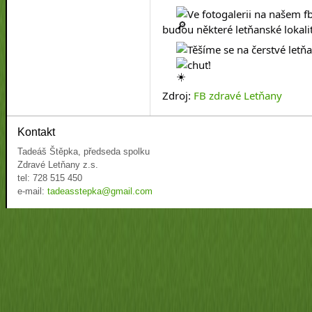
Ve fotogalerii na našem f
budou některé letňanské lokalit
Těšíme se na čerstvé let
chuť!
Zdroj:
FB zdravé Letňany
Kontakt
Tadeáš Štěpka, předseda spolku
Zdravé Letňany z.s.
tel: 728 515 450
e-mail:
tadeasstepka@gmail.com