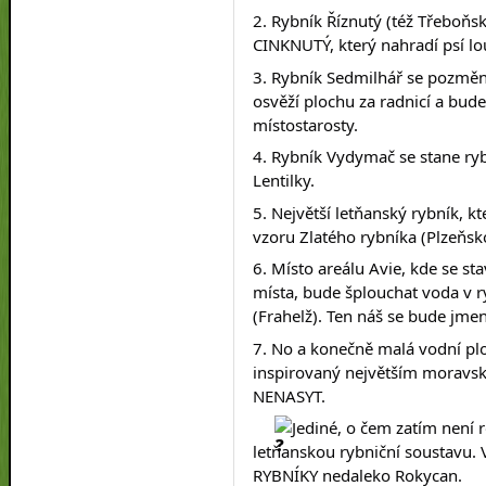
2. Rybník Říznutý (též Třeboňs
CINKNUTÝ, který nahradí psí lo
3. Rybník Sedmilhář se pozm
osvěží plochu za radnicí a bude
místostarosty.
4. Rybník Vydymač se stane r
Lentilky.
5. Největší letňanský rybník, k
vzoru Zlatého rybníka (Plzeňs
6. Místo areálu Avie, kde se st
místa, bude šplouchat voda v 
(Frahelž). Ten náš se bude jm
7. No a konečně malá vodní pl
inspirovaný největším moravs
NENASYT.
Jediné, o čem zatím není
letňanskou rybniční soustavu.
RYBNÍKY nedaleko Rokycan.