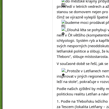
do městské krajiny přibyd
prostředí v letních vedrech a a
stanou se domovem nejen pro ry
čímž se výrazně vylepší špatné 
budeme moci prodávat př
„Dlouhá léta se pohybuji v 
není v ČR většího (kompetentně
ichtyologii. Systém ryb a kap
svých nesporných (neoddiskutov
letňanské politice a slibuji, že
Třeboni“, slibuje místostarosta.
V současné době se řeší, jak s
„Protože v Letňanech nemá
inspirovat v jiných regionech 
leží na stole“, pokračuje v roz
Podle našich zjištění by měly m
politickou realitu Letňan a náv
1. Podle na Třeboňsku ležícího
za Tescem (lokalita Letňany – 