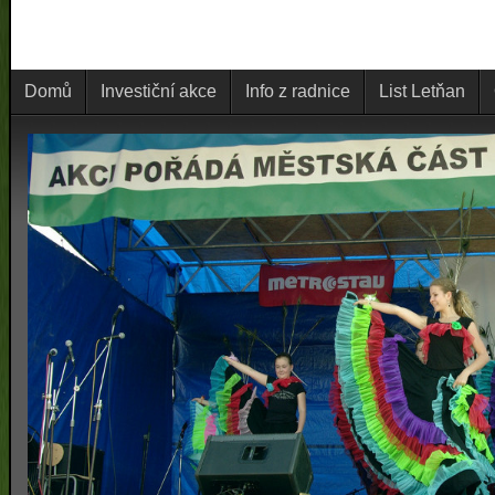
Domů
Investiční akce
Info z radnice
List Letňan