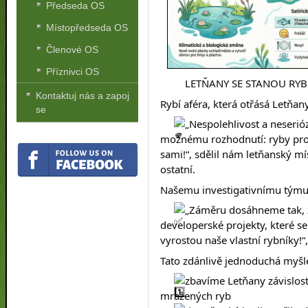
Předseda OS
Místopředseda OS
Členové OS
Příznivci OS
LETŇANY SE STANOU RYB
Kontaktuj nás a zapoj
Rybí aféra, která otřásá Letňan
se
„Nespolehlivost a neseri
možnému rozhodnutí: ryby pro 
sami!“, sdělil nám letňanský mí
ostatní.
Našemu investigativnímu týmu s
„Záměru dosáhneme tak, 
developerské projekty, které se
vyrostou naše vlastní rybníky!“
Tato zdánlivě jednoduchá myšle
zbavíme Letňany závislost
mražených ryb