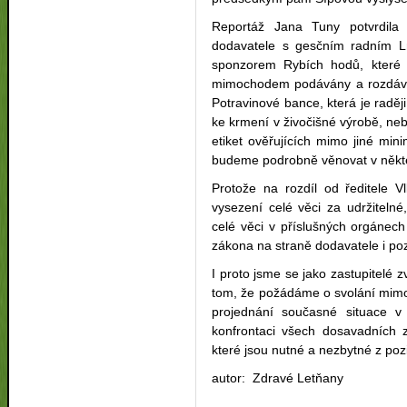
Reportáž Jana Tuny potvrdila
dodavatele s gesčním radním Ln
sponzorem Rybích hodů, které 
mimochodem podávány a rozdáván
Potravinové bance, která je rad
ke krmení v živočišné výrobě, neb
etiket ověřujících mimo jiné mini
budeme podrobně věnovat v někte
Protože na rozdíl od ředitele V
vysezení celé věci za udržiteln
celé věci v příslušných orgánec
zákona na straně dodavatele i po
I proto jsme se jako zastupitelé 
tom, že požádáme o svolání mim
projednání současné situace v 
konfrontaci všech dosavadních z
které jsou nutné a nezbytné z po
autor: Zdravé Letňany