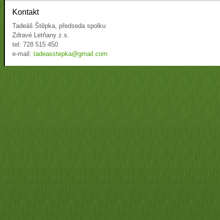
Kontakt
Tadeáš Štěpka, předseda spolku
Zdravé Letňany z.s.
tel: 728 515 450
e-mail:
tadeasstepka@gmail.com