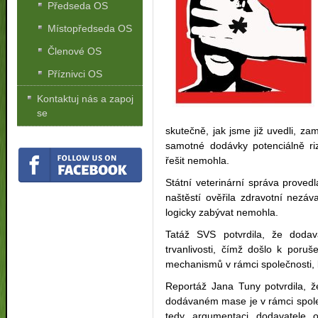
Předseda OS
Místopředseda OS
Členové OS
Příznivci OS
Kontaktuj nás a zapoj
se
skutečně, jak jsme již uvedli, za
samotné dodávky potenciálně rizi
řešit nemohla.
Státní veterinární správa proved
naštěstí ověřila zdravotní nezá
logicky zabývat nemohla.
Tatáž SVS potvrdila, že doda
trvanlivosti, čímž došlo k poruš
mechanismů v rámci společnosti, 
Reportáž Jana Tuny potvrdila, ž
dodávaném mase je v rámci spole
tedy argumentaci dodavatele o