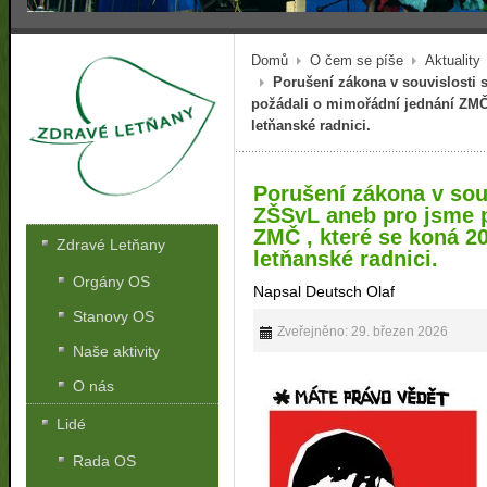
Domů
O čem se píše
Aktuality
Porušení zákona v souvislosti
požádali o mimořádní jednání ZMČ 
letňanské radnici.
Porušení zákona v sou
ZŠSvL aneb pro jsme 
ZMČ , které se koná 2
Zdravé Letňany
letňanské radnici.
Orgány OS
Napsal Deutsch Olaf
Stanovy OS
Zveřejněno: 29. březen 2026
Naše aktivity
O nás
Lidé
Rada OS