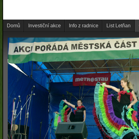
Domů
Investiční akce
Info z radnice
List Letňan