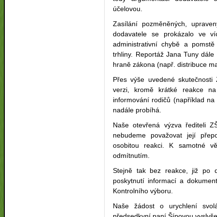
účelovou.
Zasílání pozměněných, upraven
dodavatele se prokázalo ve ví
administrativní chybě a poms
trhliny. Reportáž Jana Tuny dále
hraně zákona (např. distribuce ma
Přes výše uvedené skutečnosti
verzi, kromě krátké reakce
informování rodičů (například n
nadále probíhá.
Naše otevřená výzva řediteli Z
nebudeme považovat její přep
osobitou reakci. K samotné vě
odmítnutím.
Stejně tak bez reakce, již po
poskytnutí informací a dokument
Kontrolního výboru.
Naše žádost o urychlení svolá
předsedkyní paní Šípovou vyslyš