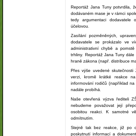
Reportáž Jana Tuny potvrdila, ž
dodávaném mase je v rámci spole
tedy argumentaci dodavatele o
účelovou.
Zasílání pozměněných, upraven
dodavatele se prokázalo ve ví
administrativní chybě a poms
trhliny. Reportáž Jana Tuny dále
hraně zákona (např. distribuce ma
Přes výše uvedené skutečnosti
verzi, kromě krátké reakce
informování rodičů (například n
nadále probíhá.
Naše otevřená výzva řediteli Z
nebudeme považovat její přep
osobitou reakci. K samotné vě
odmítnutím.
Stejně tak bez reakce, již po
poskytnutí informací a dokument