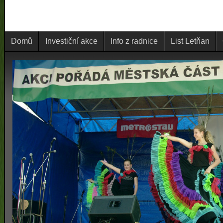
Domů
Investiční akce
Info z radnice
List Letňan