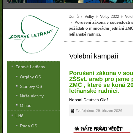
Domů
Volby
Volby 2022
Vole
Porušení zákona v souvislosti
požádali o mimořádní jednání ZMČ 
letňanské radnici.
Volební kampaň
Zdravé Letňany
Porušení zákona v sou
Orgány OS
ZŠSvL aneb pro jsme 
ZMČ , které se koná 2
Stanovy OS
letňanské radnici.
Naše aktivity
Napsal Deutsch Olaf
O nás
Zveřejněno: 29. březen 2026
Lidé
Rada OS