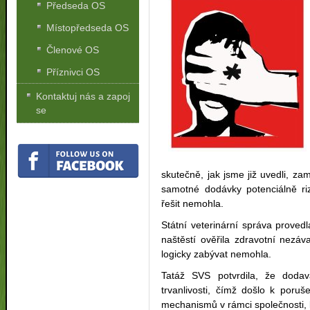
Předseda OS
Místopředseda OS
Členové OS
Příznivci OS
Kontaktuj nás a zapoj
se
skutečně, jak jsme již uvedli, za
samotné dodávky potenciálně rizi
řešit nemohla.
Státní veterinární správa proved
naštěstí ověřila zdravotní nezá
logicky zabývat nemohla.
Tatáž SVS potvrdila, že doda
trvanlivosti, čímž došlo k poruš
mechanismů v rámci společnosti, 