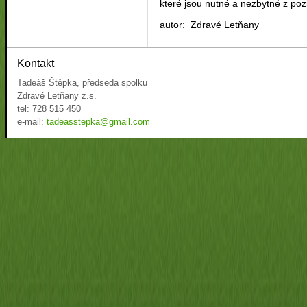
které jsou nutné a nezbytné z po
autor: Zdravé Letňany
Kontakt
Tadeáš Štěpka, předseda spolku
Zdravé Letňany z.s.
tel: 728 515 450
e-mail:
tadeasstepka@gmail.com