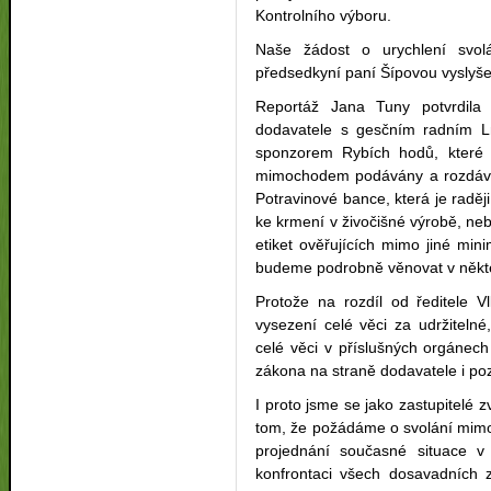
Kontrolního výboru.
Naše žádost o urychlení svolá
předsedkyní paní Šípovou vyslyš
Reportáž Jana Tuny potvrdila
dodavatele s gesčním radním Ln
sponzorem Rybích hodů, které 
mimochodem podávány a rozdáván
Potravinové bance, která je rad
ke krmení v živočišné výrobě, neb
etiket ověřujících mimo jiné mini
budeme podrobně věnovat v někte
Protože na rozdíl od ředitele V
vysezení celé věci za udržiteln
celé věci v příslušných orgánec
zákona na straně dodavatele i po
I proto jsme se jako zastupitelé 
tom, že požádáme o svolání mim
projednání současné situace v 
konfrontaci všech dosavadních z