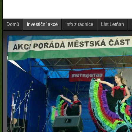
Domů
Investiční akce
Info z radnice
List Letňan