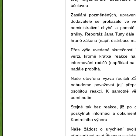
účelovou.
Zasílání pozměněných, upraven
dodavatele se prokázalo ve ví
administrativní chybě a poms
trhliny. Reportáž Jana Tuny dále
hraně zákona (např. distribuce ma
Přes výše uvedené skutečnosti
verzi, kromě krátké reakce
informování rodičů (například n
nadále probíhá.
Naše otevřená výzva řediteli Z
nebudeme považovat její přep
osobitou reakci. K samotné vě
odmítnutím.
Stejně tak bez reakce, již po
poskytnutí informací a dokument
Kontrolního výboru.
Naše žádost o urychlení svolá
předsedkyní paní Šípovou vyslyš