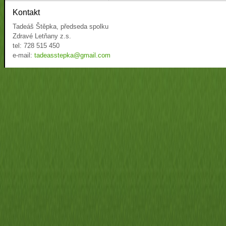
Kontakt
Tadeáš Štěpka, předseda spolku
Zdravé Letňany z.s.
tel: 728 515 450
e-mail:
tadeasstepka@gmail.com