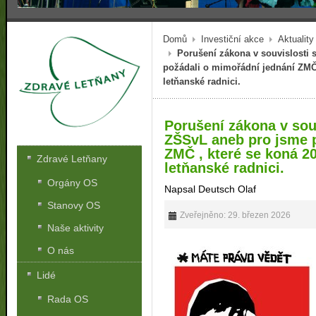
Domů
Investiční akce
Aktuality
Porušení zákona v souvislosti
požádali o mimořádní jednání ZMČ 
letňanské radnici.
Porušení zákona v sou
ZŠSvL aneb pro jsme 
ZMČ , které se koná 2
Zdravé Letňany
letňanské radnici.
Orgány OS
Napsal Deutsch Olaf
Stanovy OS
Zveřejněno: 29. březen 2026
Naše aktivity
O nás
Lidé
Rada OS