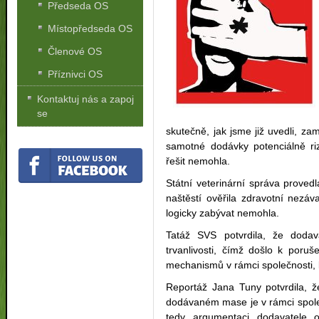
Předseda OS
Místopředseda OS
Členové OS
Příznivci OS
Kontaktuj nás a zapoj
se
skutečně, jak jsme již uvedli, za
samotné dodávky potenciálně rizi
řešit nemohla.
Státní veterinární správa proved
naštěstí ověřila zdravotní nezá
logicky zabývat nemohla.
Tatáž SVS potvrdila, že doda
trvanlivosti, čímž došlo k poruš
mechanismů v rámci společnosti, 
Reportáž Jana Tuny potvrdila, ž
dodávaném mase je v rámci spole
tedy argumentaci dodavatele o