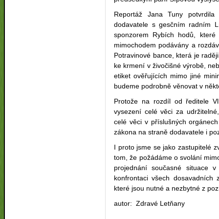
Reportáž Jana Tuny potvrdila
dodavatele s gesčním radním Ln
sponzorem Rybích hodů, které 
mimochodem podávány a rozdáván
Potravinové bance, která je rad
ke krmení v živočišné výrobě, neb
etiket ověřujících mimo jiné mini
budeme podrobně věnovat v někte
Protože na rozdíl od ředitele V
vysezení celé věci za udržiteln
celé věci v příslušných orgánec
zákona na straně dodavatele i po
I proto jsme se jako zastupitelé 
tom, že požádáme o svolání mim
projednání současné situace v 
konfrontaci všech dosavadních z
které jsou nutné a nezbytné z po
autor: Zdravé Letňany