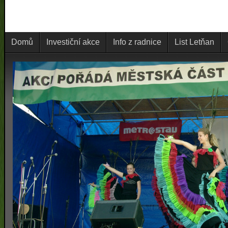
Domů
Investiční akce
Info z radnice
List Letňan