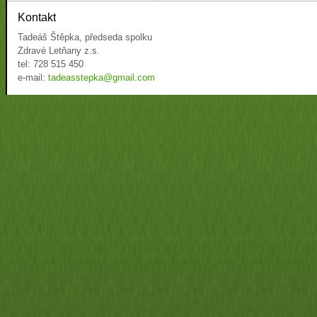
Kontakt
Tadeáš Štěpka, předseda spolku
Zdravé Letňany z.s.
tel: 728 515 450
e-mail:
tadeasstepka@gmail.com