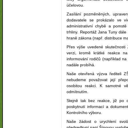
účelovou.
Zasílání pozměněných, upraven
dodavatele se prokázalo ve ví
administrativní chybě a poms
trhliny. Reportáž Jana Tuny dále
hraně zákona (např. distribuce ma
Přes výše uvedené skutečnosti
verzi, kromě krátké reakce
informování rodičů (například n
nadále probíhá.
Naše otevřená výzva řediteli Z
nebudeme považovat její přep
osobitou reakci. K samotné vě
odmítnutím.
Stejně tak bez reakce, již po
poskytnutí informací a dokument
Kontrolního výboru.
Naše žádost o urychlení svolá
předsedkyní paní Šípovou vyslyš