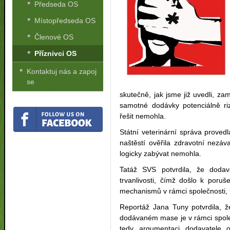
Předseda OS
Místopředseda OS
Členové OS
Příznivci OS
Kontaktuj nás a zapoj
se
skutečně, jak jsme již uvedli, za
samotné dodávky potenciálně rizi
řešit nemohla.
Státní veterinární správa proved
naštěstí ověřila zdravotní nezá
logicky zabývat nemohla.
Tatáž SVS potvrdila, že doda
trvanlivosti, čímž došlo k poruš
mechanismů v rámci společnosti, 
Reportáž Jana Tuny potvrdila, ž
dodávaném mase je v rámci spole
tedy argumentaci dodavatele o