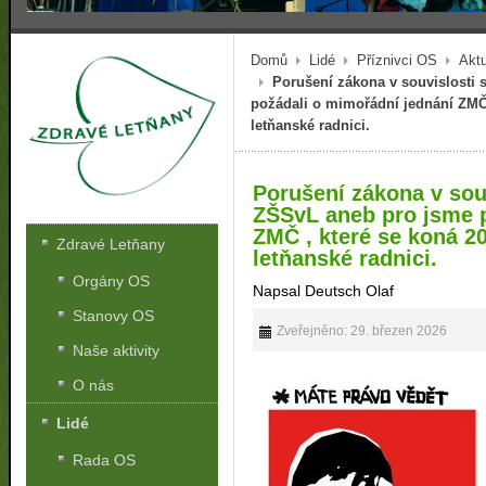
Domů
Lidé
Příznivci OS
Aktu
Porušení zákona v souvislosti
požádali o mimořádní jednání ZMČ 
letňanské radnici.
Porušení zákona v sou
ZŠSvL aneb pro jsme 
ZMČ , které se koná 2
Zdravé Letňany
letňanské radnici.
Orgány OS
Napsal Deutsch Olaf
Stanovy OS
Zveřejněno: 29. březen 2026
Naše aktivity
O nás
Lidé
Rada OS