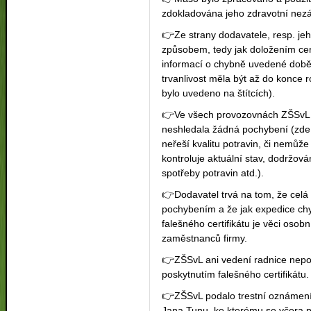
zdokladována jeho zdravotní nez
👉
Ze strany dodavatele, resp. je
způsobem, tedy jak doložením cert
informací o chybně uvedené době t
trvanlivost měla být až do konce 
bylo uvedeno na štítcích).
👉
Ve všech provozovnách ZŠSvL b
neshledala žádná pochybení (zde 
neřeší kvalitu potravin, či nemůže
kontroluje aktuální stav, dodržov
spotřeby potravin atd.).
👉
Dodavatel trvá na tom, že celá 
pochybením a že jak expedice ch
falešného certifikátu je věci oso
zaměstnanců firmy.
👉
ZŠSvL ani vedení radnice nepod
poskytnutím falešného certifikátu.
👉
ZŠSvL podalo trestní oznámení
Jana Tunu, ke kterému se včera 