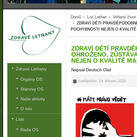
Domů
List Letňan
Veřejný život
ZDRAVÍ DĚTÍ PRAVDĚPODOBN
POCHYBNOSTI NEJEN O KVALITĚ
ZDRAVÍ DĚTÍ PRAVD
OHROŽENO, ZŮSTÁVA
NEJEN O KVALITĚ M
Zdravé Letňany
Napsal Deutsch Olaf
Orgány OS
Zveřejněno: 14. březen 2026
Stanovy OS
Naše aktivity
O nás
Lidé
Rada OS