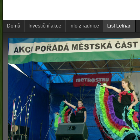
Domů
Investiční akce
Info z radnice
List Letňan