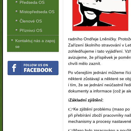
Předseda OS
Místopředseda OS
Členové OS
Příznivci OS
radního Ondřeje Lněničky. Protože
Kontaktuj nás a zapoj
Zařízení školního stravování v Le
se
zohledňujeme i tato vyjádření. V
avizujeme, že příspěvek je poměrn
chvíli mělo zaznít.
Po včerejším jednání můžeme říci,
některé zůstávají a některé se ob
i tím, že se jednání neúčastnil ř
dokumenty a informace (což je al
ℹ️
Základní zjištění:
👉
Ke zjištění problému (maso po m
při přebírání zboží pracovníky naš
mechanismy a procesy nastavené 
👉
Maso bylo zpracováno a použito