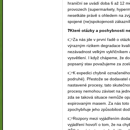
hraniční se uvádí doba 6 až 12 m
provozech (supermarkety, hyperm
nesetkáte právě s ohledem na zvýš
spojené (ne)spokojenosti zákazní
❓️
Které otázky a pochybnosti n
👉
Za nás jde v první řadě o otázk
výrazným rizikem degradace kvalit
nezávadnost velkým vykřičníkem 
vysvětlení. I když chápeme, že d
popsaný stav považujeme za zcel
👉
K expedici chybně označeného
podruhé). Přestože se dodavatel 
nastavené procesy, tato skutečno
procesy nemohou záviset na jedn
zda se taková situace nemůže opak
expirovaným masem. Za nás toto 
zpochybňuje jeho způsobilost do
👉
Rozpory mezi vyjádřením doda
vyjádření hovoří o tom, že na chy