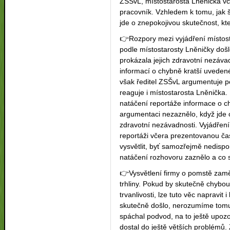
ZŠSvL, místostarosta Lněnička vče
pracovník. Vzhledem k tomu, jak 
jde o znepokojivou skutečnost, kt
👉
Rozpory mezi vyjádření místost
podle místostarosty Lněničky došl
prokázala jejich zdravotní nezávadn
informací o chybně kratší uvedené
však ředitel ZSŠvL argumentuje 
reaguje i místostarosta Lněnička
natáčení reportáže informace o ch
argumentaci nezaznělo, když jde 
zdravotní nezávadnosti. Vyjádření 
reportáži včera prezentovanou č
vysvětlit, byť samozřejmě nedisp
natáčení rozhovoru zaznělo a co 
👉
Vysvětlení firmy o pomstě zamě
trhliny. Pokud by skutečně chyb
trvanlivosti, lze tuto věc napravit 
skutečně došlo, nerozumíme tomu
spáchal podvod, na to ještě upo
dostal do ještě větších problémů. 