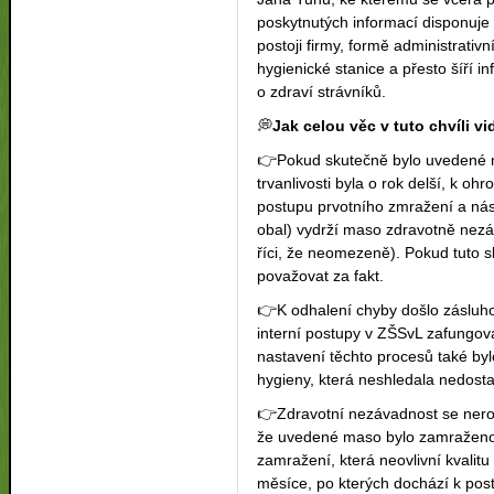
poskytnutých informací disponuje
postoji firmy, formě administrativ
hygienické stanice a přesto šíří 
o zdraví strávníků.
💭
Jak celou věc v tuto chvíli v
👉
Pokud skutečně bylo uvedené
trvanlivosti byla o rok delší, k oh
postupu prvotního zmražení a ná
obal) vydrží maso zdravotně nezá
říci, že neomezeně). Pokud tuto s
považovat za fakt.
👉
K odhalení chyby došlo zásluh
interní postupy v ZŠSvL zafungov
nastavení těchto procesů také b
hygieny, která neshledala nedosta
👉
Zdravotní nezávadnost se nerov
že uvedené maso bylo zamraženo
zamražení, která neovlivní kvalitu 
měsíce, po kterých dochází k pos