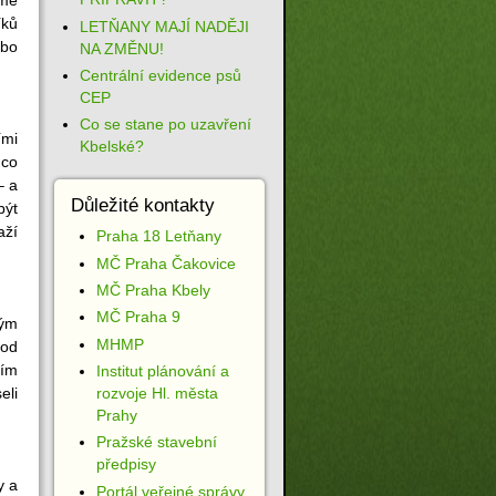
íků
LETŇANY MAJÍ NADĚJI
ebo
NA ZMĚNU!
Centrální evidence psů
CEP
Co se stane po uzavření
ími
Kbelské?
 co
– a
Důležité kontakty
být
aží
Praha 18 Letňany
MČ Praha Čakovice
MČ Praha Kbely
MČ Praha 9
ným
MHMP
 od
ším
Institut plánování a
rozvoje Hl. města
eli
Prahy
Pražské stavební
předpisy
y a
Portál veřejné správy