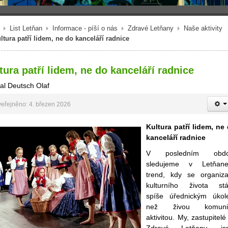
List Letňan
Informace - píší o nás
Zdravé Letňany
Naše aktivity
ltura patří lidem, ne do kanceláří radnice
tura patří lidem, ne do kanceláří radnice
al Deutsch Olaf
eřejněno: 4. březen 2026
Kultura patří lidem, ne
kanceláří radnice
V posledním obdo
sledujeme v Letňane
trend, kdy se organiz
kulturního života st
spíše úřednickým úko
než živou komunit
aktivitou. My, zastupitelé
Zdravé Letňany, js