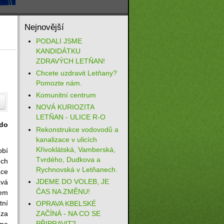
Nejnovější
PODALI JSME
KANDIDÁTKU
ZDRAVÝCH LETŇAN!
Chcete uzdravit Letňany?
Pomozte nám.
Komunitní centrum
NOVÁ KURIOZITA
LETŇAN - ULICE R-O
 do
Rekonstrukce vodovodů a
kanalizace v ulicích
Křivoklátská, Vamberská,
bí
Tvrdého, Dudkova a
ch
Rychnovská v Letňanech.
ace
JDEME DO VOLEB, JE
ává
ČAS NA ZMĚNU!
lem
ní
OPRAVA KBELSKÉ
 za
ZAČÍNÁ - NA CO SE
PŘIPRAVIT?
me