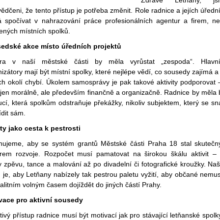
ědčeni, že tento přístup je potřeba změnit. Role radnice a jejích úředn
 spočívat v nahrazování práce profesionálních agentur a firem, n
ených místních spolků.
edské akce místo úředních projektů
ura v naší městské části by měla vyrůstat „zespoda“. Hlavn
izátory mají být místní spolky, které nejlépe vědí, co sousedy zajímá a
ich okolí chybí. Úkolem samosprávy je pak takové aktivity podporovat 
ejen morálně, ale především finančně a organizačně. Radnice by měla 
tucí, která spolkům odstraňuje překážky, nikoliv subjektem, který se sn
ídit sám.
ty jako cesta k pestrosti
hujeme, aby se systém grantů Městské části Praha 18 stal skuteč
rem rozvoje. Rozpočet musí pamatovat na širokou škálu aktivit –
 zpěvu, tance a malování až po divadelní či fotografické kroužky. Na
 je, aby Letňany nabízely tak pestrou paletu vyžití, aby občané nemus
alitním volným časem dojíždět do jiných částí Prahy.
vace pro aktivní sousedy
tivý přístup radnice musí být motivací jak pro stávající letňanské spolk