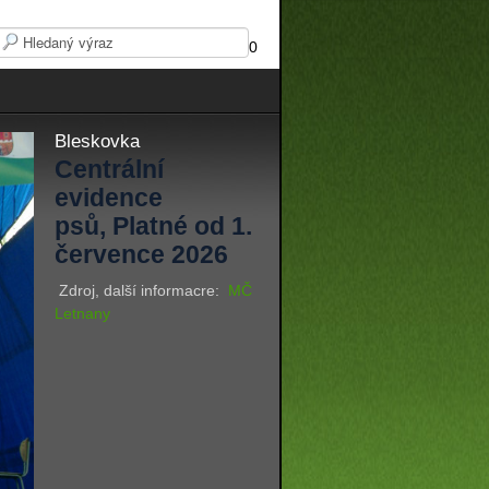
0
Bleskovka
Centrální
evidence
psů, Platné od 1.
července 2026
Zdroj, další informacre:
MČ
Letnany