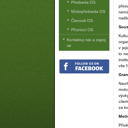
Předseda OS
přesv
Místopředseda OS
nemá
nadš
Členové OS
Sous
Příznivci OS
Kult
Kontaktuj nás a zapoj
organ
se
v jej
to n
insti
vše ř
Gran
Navr
moto
výuky
cílem
za kv
Moti
Přívě