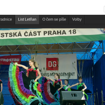
 radnice
List Letňan
O čem se píše
Volby