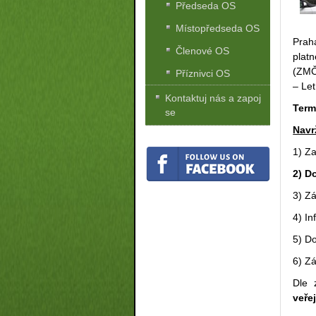
Předseda OS
Místopředseda OS
Prah
Členové OS
plat
(ZMČ
Příznivci OS
– Le
Kontaktuj nás a zapoj
Term
se
Navr
1) Z
2) D
3) Z
4) I
5) D
6) Z
Dle 
veře