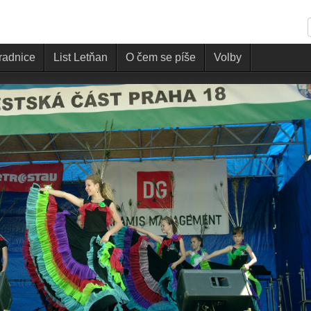
 radnice
List Letňan
O čem se píše
Volby