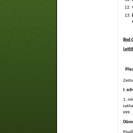
Bod 
Letiš
Pře
Zastu
I. sc
1. ná
Letňa
PPF.
Důvo
Použi