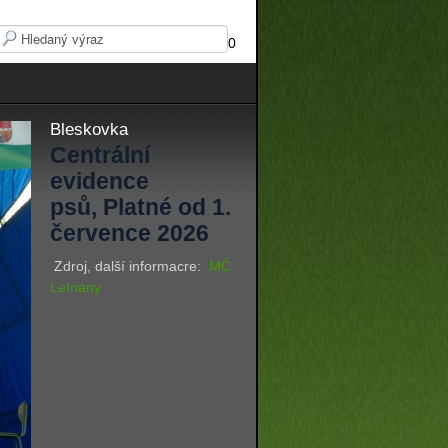
0
Bleskovka
Centrální
evidence
psů, Platné od 1.
července 2026
Zdroj, další informacre:
MČ
Letnany