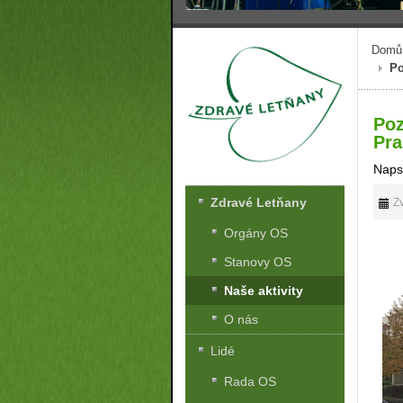
Domů
Po
Poz
Pra
Naps
Zdravé Letňany
Zv
Orgány OS
Stanovy OS
Naše aktivity
O nás
Lidé
Rada OS