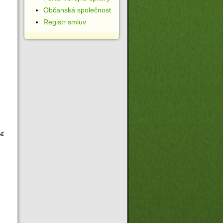
Občanská společnost
Registr smluv
né