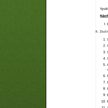
Vyvě
Návr
II.
Záleži