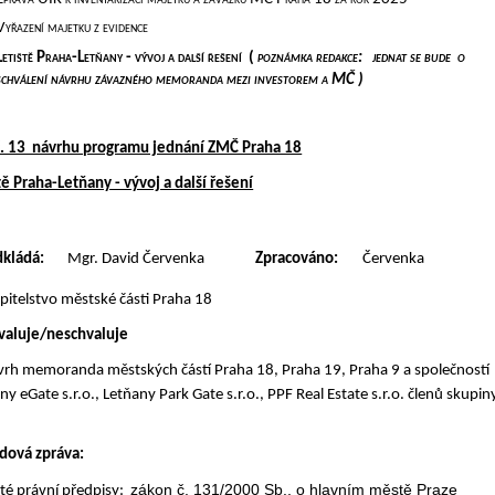
Vyřazení majetku z evidence
Letiště Praha-Letňany - vývoj a další řešení (
poznámka redakce: jednat se bude o
schválení návrhu závazného memoranda mezi investorem a MČ )
č. 13 návrhu programu jednání ZMČ Praha 18
tě Praha-Letňany - vývoj a další řešení
dkládá:
Mgr. David Červenka
Zpracováno:
Červenka
pitelstvo městské části Praha 18
hvaluje/neschvaluje
vrh memoranda městských částí Praha 18, Praha 19, Praha 9 a společností
ny eGate s.r.o.,
Letňany Park Gate s.r.o., PPF Real Estate s.r.o. členů skupin
dová zpráva:
zákon č. 131/2000 Sb., o hlavním městě Praze
té právní předpisy: