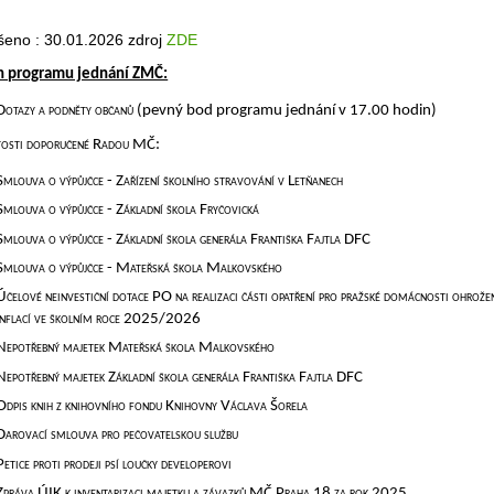
šeno : 30.01.2026 zdroj
ZDE
h programu jednání ZMČ:
Dotazy a podněty občanů (
pevný bod programu jednání v 17.00 hodin
)
tosti doporučené Radou MČ:
Smlouva o výpůjčce - Zařízení školního stravování v Letňanech
Smlouva o výpůjčce - Základní škola Fryčovická
Smlouva o výpůjčce - Základní škola generála Františka Fajtla DFC
Smlouva o výpůjčce - Mateřská škola Malkovského
Účelové neinvestiční dotace PO na realizaci části opatření pro pražské domácnosti ohrože
inflací ve školním roce 2025/2026
Nepotřebný majetek Mateřská škola Malkovského
Nepotřebný majetek Základní škola generála Františka Fajtla DFC
Odpis knih z knihovního fondu Knihovny Václava Šorela
Darovací smlouva pro pečovatelskou službu
Petice proti prodeji psí loučky developerovi
Zpráva ÚIK k inventarizaci majetku a závazků MČ Praha 18 za rok 2025