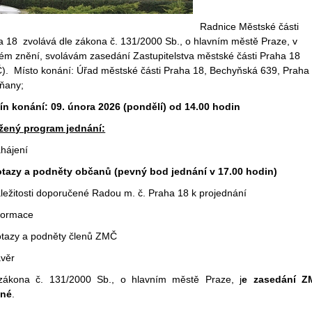
Radnice Městské části
a 18 zvolává dle zákona č. 131/2000 Sb., o hlavním městě Praze, v
ném znění, svolávám zasedání Zastupitelstva městské části Praha 18
). Místo konání: Úřad městské části Praha 18, Bechyňská 639, Praha
tňany;
ín konání: 09. února 2026 (pondělí) od 14.00 hodin
žený program jednání:
ahájení
otazy a podněty občanů (pevný bod jednání v 17.00 hodin)
áležitosti doporučené Radou m. č. Praha 18 k projednání
nformace
otazy a podněty členů ZMČ
ávěr
zákona č. 131/2000 Sb., o hlavním městě Praze, j
e zasedání Z
jné
.