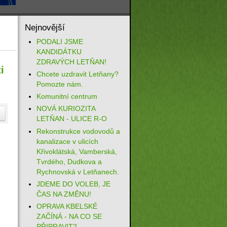
Nejnovější
PODALI JSME
KANDIDÁTKU
ZDRAVÝCH LETŇAN!
i
Chcete uzdravit Letňany?
Pomozte nám.
Komunitní centrum
NOVÁ KURIOZITA
LETŇAN - ULICE R-O
Rekonstrukce vodovodů a
kanalizace v ulicích
Křivoklátská, Vamberská,
Tvrdého, Dudkova a
Rychnovská v Letňanech.
JDEME DO VOLEB, JE
ČAS NA ZMĚNU!
OPRAVA KBELSKÉ
ZAČÍNÁ - NA CO SE
PŘIPRAVIT?