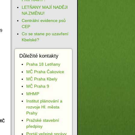
LETŇANY MAJÍ NADĚJI
NA ZMĚNU!
Centrální evidence psů
CEP
 9
Co se stane po uzavření
Kbelské?
Důležité kontakty
Praha 18 Letňany
MČ Praha Čakovice
MČ Praha Kbely
MČ Praha 9
MHMP
Institut plánování a
rozvoje Hl. města
Prahy
Pražské stavební
MČ
předpisy
Portál veřejné správy