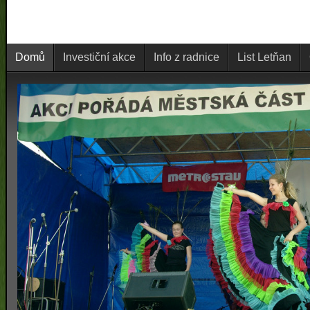
Domů
Investiční akce
Info z radnice
List Letňan