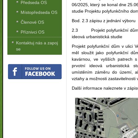
Předseda OS
06/2025, který se konal dne 25.0
studie Projektu polyfunkčního 
Místopředseda OS
Bod. 2.3 zápisu z jednání výboru
Členové OS
2.3 Projekt polyfunkční dům v u
Příznivci OS
ideová urbanistická studie
Kontaktuj nás a zapoj
Projekt polyfunkční dům v ulici V
se
měl sloužit jako polyfunkční dů
kavárnou, ve vyšších patrech s
prvotní ideová urbanistická 
umístěním záměru do území, ale
vztahy a možnosti zastavitelnosti
Další informace naleznete v zápi