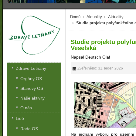
Domů
Aktuality
Aktuality
Studie projektu polyfunkčního 
Studie projektu polyf
Veselská
Napsal Deutsch Olaf
Zdravé Letňany
Zveřejněno: 31. leden 2026
Orgány OS
Stanovy OS
Naše aktivity
O nás
Lidé
Rada OS
Na jednání výboru pro územní