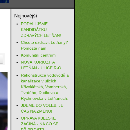
Nejnovější
PODALI JSME
KANDIDÁTKU
ZDRAVÝCH LETŇAN!
Chcete uzdravit Letňany?
Pomozte nám.
Komunitní centrum
NOVÁ KURIOZITA
LETŇAN - ULICE R-O
Rekonstrukce vodovodů a
kanalizace v ulicích
Křivoklátská, Vamberská,
Tvrdého, Dudkova a
Rychnovská v Letňanech.
JDEME DO VOLEB, JE
ČAS NA ZMĚNU!
OPRAVA KBELSKÉ
ZAČÍNÁ - NA CO SE
PŘIPRAVIT?