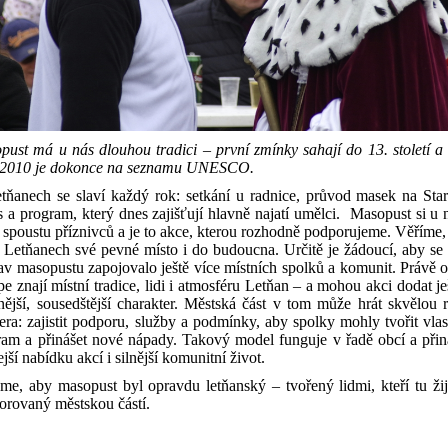
pust má u nás dlouhou tradici – první zmínky sahají do 13. století a
 2010 je dokonce na seznamu UNESCO.
tňanech se slaví každý rok: setkání u radnice, průvod masek na Sta
 a program, který dnes zajišťují hlavně najatí umělci.
Masopust si u 
 spoustu příznivců a je to akce, kterou rozhodně podporujeme. Věříme,
 Letňanech své pevné místo i do budoucna.
Určitě je žádoucí, aby se
av masopustu zapojovalo ještě více místních spolků a komunit. Právě 
pe znají místní tradice, lidi i atmosféru Letňan – a mohou akci dodat je
ější, sousedštější charakter.
Městská část v tom může hrát skvělou r
era: zajistit podporu, služby a podmínky, aby spolky mohly tvořit vlas
ram a přinášet nové nápady. Takový model funguje v řadě obcí a přin
ejší nabídku akcí i silnější komunitní život.
me, aby masopust byl opravdu letňanský – tvořený lidmi, kteří tu žij
orovaný městskou částí.