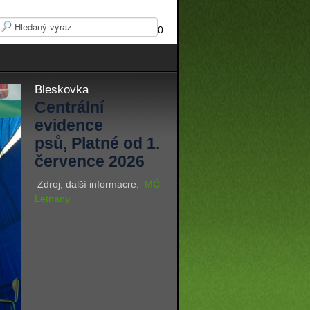
0
Bleskovka
Centrální
evidence
psů, Platné od 1.
července 2026
Zdroj, další informacre:
MČ
Letnany