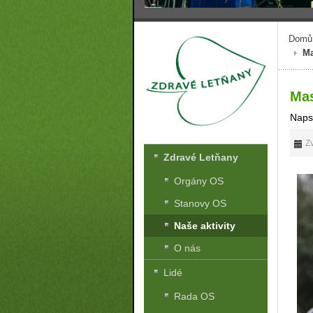
Domů
Ma
Mas
Naps
Zv
Zdravé Letňany
Orgány OS
Stanovy OS
Naše aktivity
O nás
Lidé
Rada OS