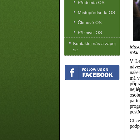
Předseda OS
Místopředseda OS
Členové OS
Příznivci OS
Kontaktuj nás a zapoj
Maso
se
roku
V Le
náves
našel
má v
přípr
nejlé
osobn
partn
prog
pestř
Chce
podp