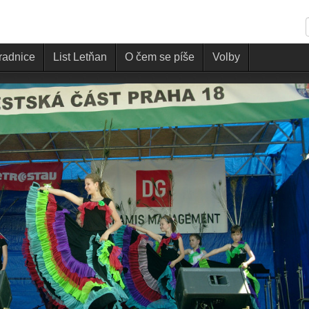
 radnice
List Letňan
O čem se píše
Volby