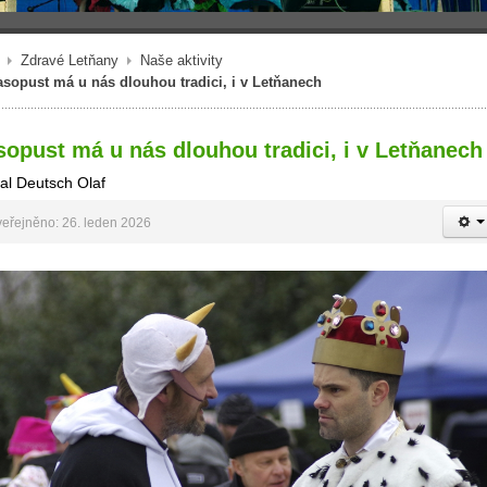
Zdravé Letňany
Naše aktivity
sopust má u nás dlouhou tradici, i v Letňanech
opust má u nás dlouhou tradici, i v Letňanech
al Deutsch Olaf
eřejněno: 26. leden 2026