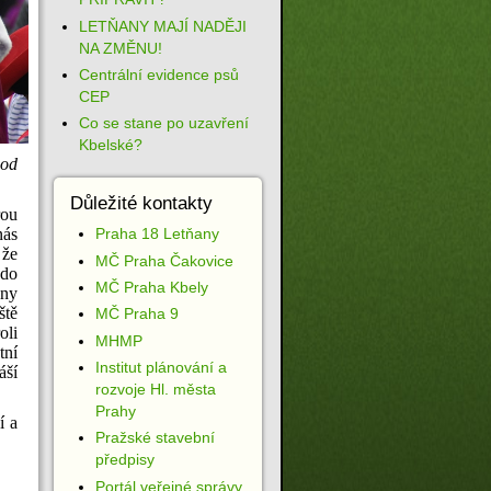
LETŇANY MAJÍ NADĚJI
NA ZMĚNU!
Centrální evidence psů
CEP
Co se stane po uzavření
Kbelské?
 od
Důležité kontakty
rou
nás
Praha 18 Letňany
 že
MČ Praha Čakovice
 do
MČ Praha Kbely
ony
ště
MČ Praha 9
oli
MHMP
tní
Institut plánování a
áší
rozvoje Hl. města
Prahy
í a
Pražské stavební
předpisy
Portál veřejné správy