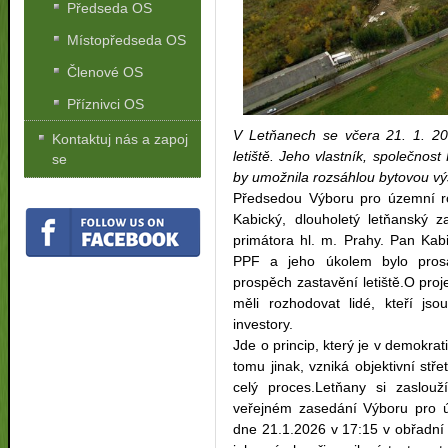
Předseda OS
Místopředseda OS
Členové OS
Příznivci OS
V Letňanech se včera 21. 1. 20
Kontaktuj nás a zapoj
letiště. Jeho vlastník, společnos
se
by umožnila rozsáhlou bytovou vý
Předsedou Výboru pro územní ro
Kabický, dlouholetý letňanský z
primátora hl. m. Prahy. Pan Kabi
PPF a jeho úkolem bylo pros
prospěch zastavění letiště.O pr
měli rozhodovat lidé, kteří js
investory.
Jde o princip, který je v demokr
tomu jinak, vzniká objektivní stř
celý proces.Letňany si zaslouž
veřejném zasedání Výboru pro ú
dne 21.1.2026 v 17:15 v obřadní