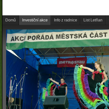
Domů
Investiční akce
Info z radnice
List Letňan