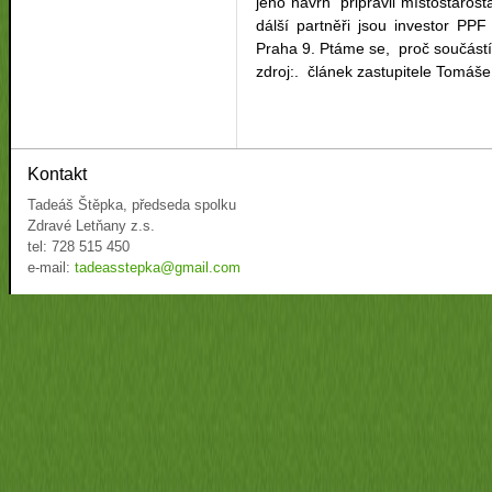
jeho návrh připravil místostaro
dálší partněři jsou investor P
Praha 9. Ptáme se, proč součá
zdroj:. článek zastupitele Tomáš
Kontakt
Tadeáš Štěpka, předseda spolku
Zdravé Letňany z.s.
tel: 728 515 450
e-mail:
tadeasstepka@gmail.com