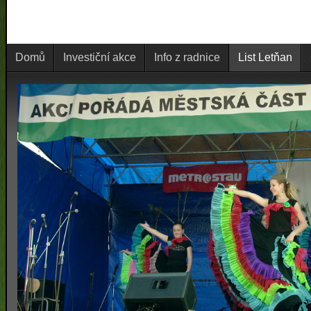
Domů
Investiční akce
Info z radnice
List Letňan