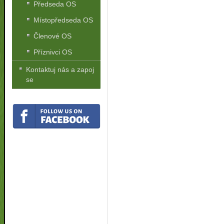
Předseda OS
Místopředseda OS
Členové OS
Příznivci OS
Kontaktuj nás a zapoj
se