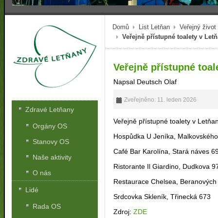
Domů
List Letňan
Veřejný život
Veřejně přístupné toalety v Let
Veřejně přístupné toal
Napsal Deutsch Olaf
Zveřejněno: 11. leden 2026
Zdravé Letňany
Veřejně přístupné toalety v Letňa
Orgány OS
Hospůdka U Jeníka, Malkovského
Stanovy OS
Café Bar Karolína, Stará náves 6
Naše aktivity
Ristorante Il Giardino, Dudkova 9
O nás
Restaurace Chelsea, Beranových
Lidé
Srdcovka Skleník, Třinecká 673
Rada OS
Zdroj:
ZDE