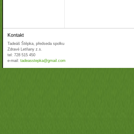
Kontakt
Tadeáš Štěpka, předseda spolku
Zdravé Letňany z.s.
tel: 728 515 450
e-mail:
tadeasstepka@gmail.com