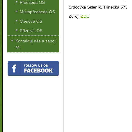
Předseda OS
Srdcovka Skleník, Třinecká 673
Místopředseda OS
Zdroj:
ZDE
Členové OS
Příznivci OS
Kontaktuj nás a zapoj
se