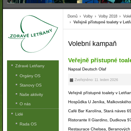
Domů
Volby
Volby 2018
Vole
Veřejně přístupné toalety v Let
Volební kampaň
Veřejně přístupné toal
Zdravé Letňany
Napsal Deutsch Olaf
Orgány OS
Zveřejněno: 11. leden 2026
Stanovy OS
Veřejně přístupné toalety v Letňa
Naše aktivity
Hospůdka U Jeníka, Malkovského
O nás
Café Bar Karolína, Stará náves 6
Lidé
Ristorante Il Giardino, Dudkova 9
Rada OS
Restaurace Chelsea, Beranových