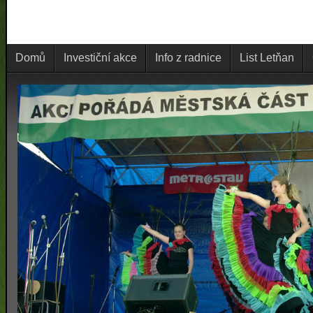
Domů
Investiční akce
Info z radnice
List Letňan