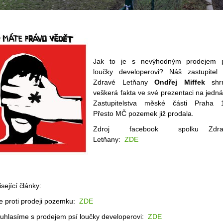
Jak to je s nevýhodným prodejem 
loučky developerovi? Náš zastupitel
Zdravé Letňany
Ondřej Miffek
shrn
veškerá fakta ve své prezentaci na jedn
Zastupitelstva měské části Praha 
Přesto MČ pozemek již prodala.
Zdroj facebook spolku Zdra
Letňany:
ZDE
sející články:
ce proti prodeji pozemku:
ZDE
uhlasíme s prodejem psí loučky developerovi:
ZDE