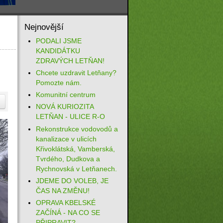
Nejnovější
PODALI JSME
KANDIDÁTKU
ZDRAVÝCH LETŇAN!
Chcete uzdravit Letňany?
Pomozte nám.
Komunitní centrum
NOVÁ KURIOZITA
LETŇAN - ULICE R-O
Rekonstrukce vodovodů a
kanalizace v ulicích
Křivoklátská, Vamberská,
Tvrdého, Dudkova a
Rychnovská v Letňanech.
JDEME DO VOLEB, JE
ČAS NA ZMĚNU!
OPRAVA KBELSKÉ
ZAČÍNÁ - NA CO SE
PŘIPRAVIT?