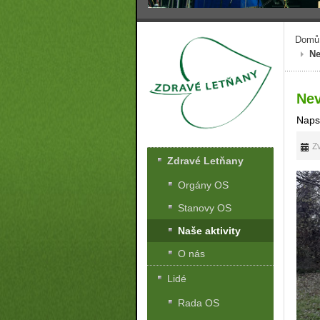
Domů
Ne
Nev
Naps
Zv
Zdravé Letňany
Orgány OS
Stanovy OS
Naše aktivity
O nás
Lidé
Rada OS