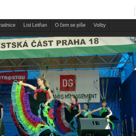
 radnice
List Letňan
O čem se píše
Volby