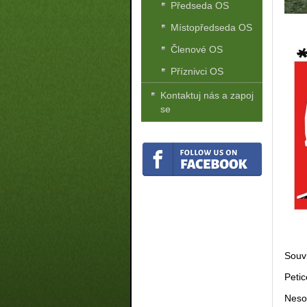
Předseda OS
Místopředseda OS
Členové OS
Příznivci OS
Kontaktuj nás a zapoj
se
Souvi
Peti
Neso