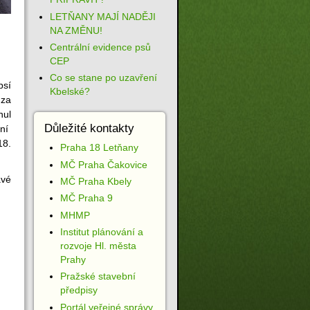
LETŇANY MAJÍ NADĚJI
NA ZMĚNU!
Centrální evidence psů
CEP
Co se stane po uzavření
psí
Kbelské?
 za
ul
Důležité kontakty
ání
18.
Praha 18 Letňany
MČ Praha Čakovice
vé
MČ Praha Kbely
MČ Praha 9
MHMP
Institut plánování a
rozvoje Hl. města
Prahy
Pražské stavební
předpisy
Portál veřejné správy