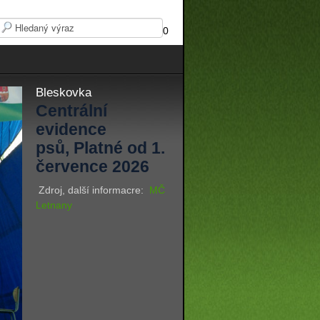
0
Bleskovka
Centrální
evidence
psů, Platné od 1.
července 2026
Zdroj, další informacre:
MČ
Letnany