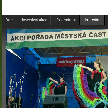
Domů
Investiční akce
Info z radnice
List Letňan