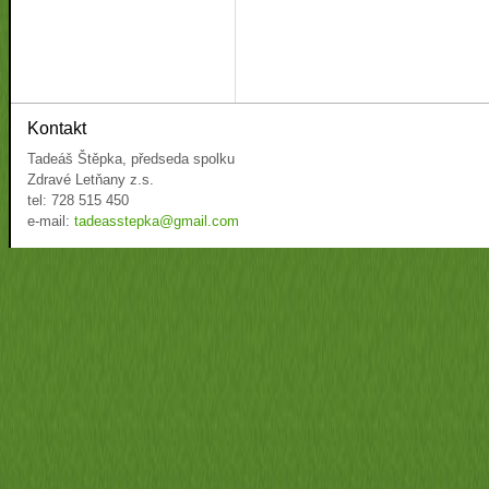
Kontakt
Tadeáš Štěpka, předseda spolku
Zdravé Letňany z.s.
tel: 728 515 450
e-mail:
tadeasstepka@gmail.com