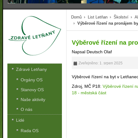
Domů
List Letňan
Školství
A
Výběrové řízení na pronájem by
Výběrové řízení na pr
Napsal Deutsch Olaf
Zveřejněno: 1. srpen 2025
Zdravé Letňany
Výběrové řízení na byt v Letňan
Orgány OS
Zdroj, MČ P18:
Výběrové řízení n
Stanovy OS
18 - městská část
Naše aktivity
O nás
Lidé
Rada OS