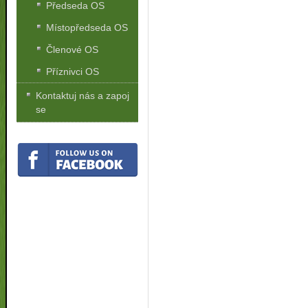
Předseda OS
Místopředseda OS
Členové OS
Příznivci OS
Kontaktuj nás a zapoj
se