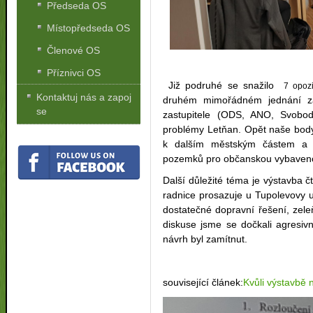
Předseda OS
Místopředseda OS
Členové OS
Příznivci OS
Již podruhé se snažilo
7 opozi
Kontaktuj nás a zapoj
druhém mimořádném jednání zas
se
zastupitele (ODS, ANO, Svobod
problémy Letňan. Opět naše body 
k dalším městským částem a v
pozemků pro občanskou vybaveno
Další důležité téma je výstavba čt
radnice prosazuje u Tupolevovy ul
dostatečné dopravní řešení, zel
diskuse jsme se dočkali agresivn
návrh byl zamítnut.
související článek:
Kvůli výstavbě 