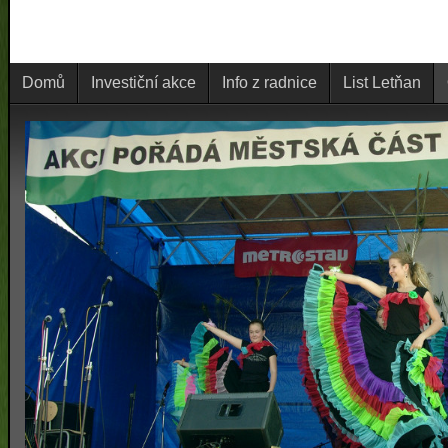
Domů
Investiční akce
Info z radnice
List Letňan