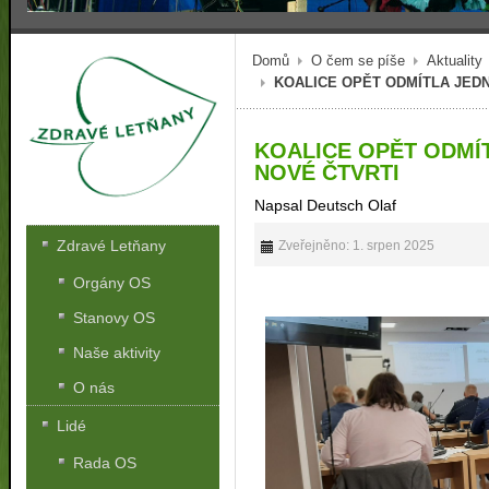
Domů
O čem se píše
Aktuality
KOALICE OPĚT ODMÍTLA JED
KOALICE OPĚT ODMÍ
NOVÉ ČTVRTI
Napsal Deutsch Olaf
Zdravé Letňany
Zveřejněno: 1. srpen 2025
Orgány OS
Stanovy OS
Naše aktivity
O nás
Lidé
Rada OS