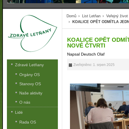
Domů
List Letňan
Veřejný život
KOALICE OPĚT ODMÍTLA JED
KOALICE OPĚT ODMÍ
NOVÉ ČTVRTI
Napsal Deutsch Olaf
Zdravé Letňany
Zveřejněno: 1. srpen 2025
Orgány OS
Stanovy OS
Naše aktivity
O nás
Lidé
Rada OS