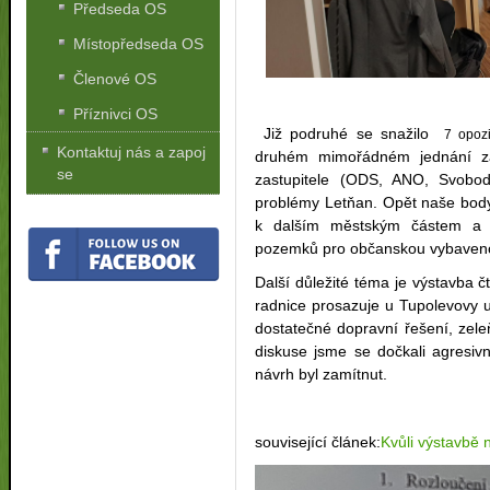
Předseda OS
Místopředseda OS
Členové OS
Příznivci OS
Již podruhé se snažilo
7 opozi
Kontaktuj nás a zapoj
druhém mimořádném jednání zas
se
zastupitele (ODS, ANO, Svobod
problémy Letňan. Opět naše body 
k dalším městským částem a v
pozemků pro občanskou vybaveno
Další důležité téma je výstavba čt
radnice prosazuje u Tupolevovy ul
dostatečné dopravní řešení, zel
diskuse jsme se dočkali agresivn
návrh byl zamítnut.
související článek:
Kvůli výstavbě 