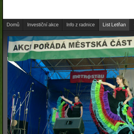
Domů
Investiční akce
Info z radnice
List Letňan