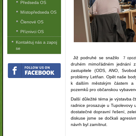
Předseda OS
Místopředseda OS
Členové OS
Příznivci OS
Kontaktuj nás a zapoj
se
Již podruhé se snažilo
7 opozi
druhém mimořádném jednání zas
zastupitele (ODS, ANO, Svobod
problémy Letňan. Opět naše body 
k dalším městským částem a v
pozemků pro občanskou vybaveno
Další důležité téma je výstavba čt
radnice prosazuje u Tupolevovy ul
dostatečné dopravní řešení, zel
diskuse jsme se dočkali agresivn
návrh byl zamítnut.