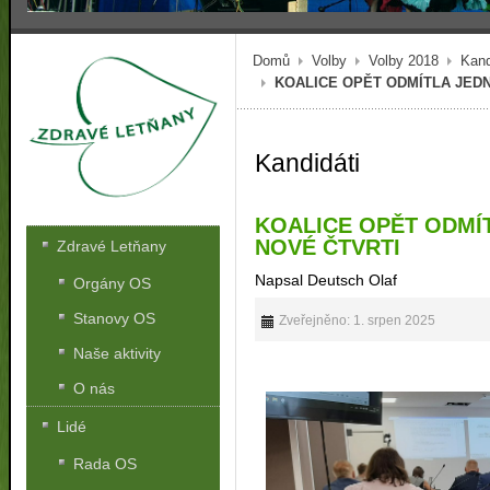
Domů
Volby
Volby 2018
Kand
KOALICE OPĚT ODMÍTLA JED
Kandidáti
KOALICE OPĚT ODMÍ
NOVÉ ČTVRTI
Zdravé Letňany
Napsal Deutsch Olaf
Orgány OS
Stanovy OS
Zveřejněno: 1. srpen 2025
Naše aktivity
O nás
Lidé
Rada OS