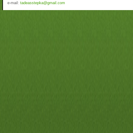
e-mail:
tadeasstepka@gmail.com