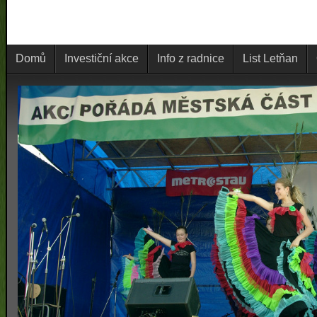
Domů
Investiční akce
Info z radnice
List Letňan