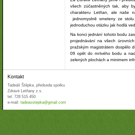
všech zúčastněných tak, aby b
charakteru Letňan, ale naše 
jednomyslně smeteny ze stolu
jednoduchou otázku jak hodlá ved
Na konci jednání tohoto bodu zast
projednávání na všech úrovníc
pražským magistrátem dospělo d
09 opět do mrtvého bodu a nad
zelených plochách a minimem infr
Kontakt
Tadeáš Štěpka, předseda spolku
Zdravé Letňany z.s.
tel: 728 515 450
e-mail:
tadeasstepka@gmail.com