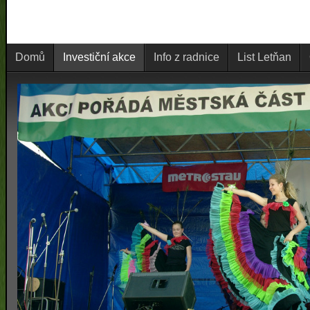
Domů
Investiční akce
Info z radnice
List Letňan