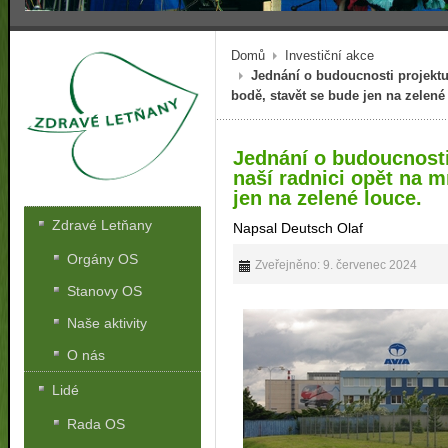
Domů
Investiční akce
Jednání o budoucnosti projektu 
bodě, stavět se bude jen na zelené
Jednání o budoucnosti 
naší radnici opět na 
jen na zelené louce.
Zdravé Letňany
Napsal Deutsch Olaf
Orgány OS
Zveřejněno: 9. červenec 2024
Stanovy OS
Naše aktivity
O nás
Lidé
Rada OS