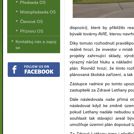
Předseda OS
Místopředseda OS
Členové OS
dispozici), které by přiblížilo re
Příznivci OS
bývalé továrny AVIE, kterou navrh
Kontaktuj nás a zapoj
Díky tomuto rozhodnutí pravděp
se
reálně hrozí, že investor v míst
projekty zahrnující sklady, výr
výrazný nárůst hluku a nákladní
plán. Rovněž hrozí, že tímto roz
plánovaná školská zařízení, a tak 
Zástupce radnice po tomto upozo
zastupitelé za Zdravé Letňany pou
Dále následovala naše přímá ot
následovat když ke změně územ
pokud Letňany nadále nebudou s
souhlasit tak stávající areál b
umožňuje územní plán doposud tzn
Za Zdravé Letňany jsme i předloži