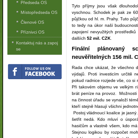
Předseda OS
Tyto příjmy jsou však dlouhodo
vyschnou. Schodek je pak ze 60 
Místopředseda OS
půjčkou od hl. m. Prahy. Tuto pů
Členové OS
to tedy na úkor naší budoucnosti
zapojení nevyužitých prostředků 
Příznivci OS
dalších
52 mil. CZK
.
Kontaktuj nás a zapoj
Finální plánovaný 
se
neuvěřitelných 156 mil. 
Rada chce ukázat, že všechno do
výdajů. Proti investicím urči
pokud radnice rozjede vše, co si 
Při takovém objemu ve velkým r
brát peníze na provoz. Možnosti
na činnost úřadu se vynaloží tém
kteří stejně hlasují všichni jednot
Postoj vládnoucí koalice je jasný
šetřit nedá. Kdo mluví o úspor
hasičům a vlastně všem, kdo má 
Stejnou logikou by rozpočet moh