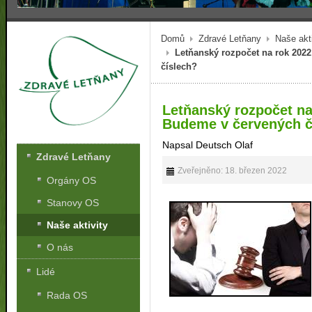
Domů
Zdravé Letňany
Naše akti
Letňanský rozpočet na rok 202
číslech?
Letňanský rozpočet na
Budeme v červených č
Napsal Deutsch Olaf
Zdravé Letňany
Zveřejněno: 18. březen 2022
Orgány OS
Stanovy OS
Naše aktivity
O nás
Lidé
Rada OS