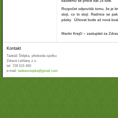
každému se přece dát 2x tolik.
Rozpočet odpovídá tomu, že je let
stojí, co to stojí. Radnice se pa
pásky. Účtovat bude až nová koali
Martin Krejčí – zastupitel za Zdr
Kontakt
Tadeáš Štěpka, předseda spolku
Zdravé Letňany z.s.
tel: 728 515 450
e-mail:
tadeasstepka@gmail.com