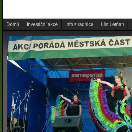
Domů
Investiční akce
Info z radnice
List Letňan