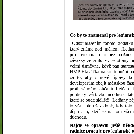
Co by to znamenal pro letňan
Odsouhlasením tohoto dodatku l
který známe pod jménem „Letňan
pro investora a to bez možnos
závazky ze smlouvy ze strany m
velmi úsměvné, když pan starosta
HMP Hlaváčka na kontribuční met
za to, aby z nové úpravy kon
developerům obejít městskou část
proti zájmům občanů Letňan.
politicky výstavbu neodnese tato
které se bude sídliště „Letňany 
to však ale už v době, kdy toto
dějin a ti, kteří se na tom vše
důchodu.
Najde se opravdu ještě někd
radnice pracuje pro letňanské 