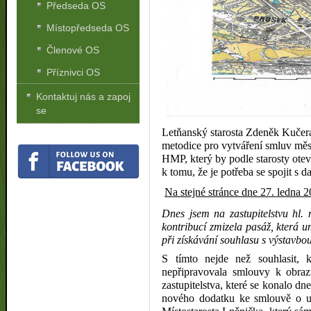
Předseda OS
Místopředseda OS
Členové OS
Příznivci OS
Kontaktuj nás a zapoj
se
Letňanský starosta Zdeněk Kuče
metodice pro vytváření smluv měst
HMP, který by podle starosty ote
k tomu, že je potřeba se spojit s 
Na stejné stránce dne 27. ledna 
Dnes jsem na zastupitelstvu hl.
kontribucí zmizela pasáž, která 
při získávání souhlasu s výstavbou
S tímto nejde než souhlasit,
nepřipravovala smlouvy k obr
zastupitelstva, které se konalo dn
nového dodatku ke smlouvě o u