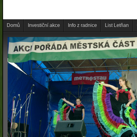
Domů
Investiční akce
Info z radnice
List Letňan