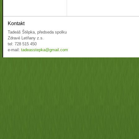
Kontakt
Tadeáš Štěpka, předseda spolku
Zdravé Letňany z.s.
tel: 728 515 450
e-mail:
tadeasstepka@gmail.com