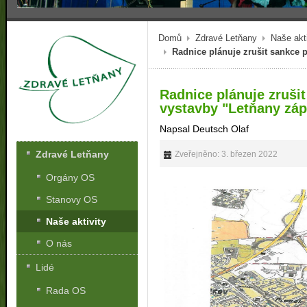
Domů
Zdravé Letňany
Naše akti
Radnice plánuje zrušit sankce 
Radnice plánuje zruši
vystavby "Letňany zá
Napsal Deutsch Olaf
Zdravé Letňany
Zveřejněno: 3. březen 2022
Orgány OS
Stanovy OS
Naše aktivity
O nás
Lidé
Rada OS