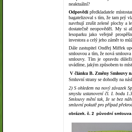
neaktuální?
Odpovědí
předkladatele místosta
bagatelizoval s tím, že tam prý v
navrhují zrušit zelené plochy a 
dostatečně neopověděl. My si a
lesoparku jako veřejně prospě
investora a celý jeho záměr to m
Dále zastupitel Ondřej Miffek up
smlouvou a tím, že nová smlouva 
smlouvy. Tím je opravdu důležit
uvádíme, jakým způsobem to místos
V článku B. Změny Smlouvy 
Smluvní strany se dohodly na ná
2) S ohledem na nový závazek Sp
smyslu ustanovení čl. I. bodu 1.
Smlouvy mění tak, že se bez náhr
smluvní pokutě pro případ překro
obrázek. č. 2 původní smlouva