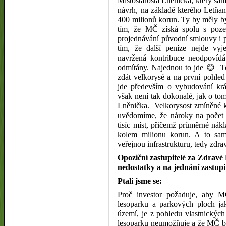
Místostarosta Lněnička, který sám 
návrh, na základě kterého Letňan
400 milionů korun. Ty by měly bý
tím, že MČ získá spolu s po
projednávání původní smlouvy i 
tím, že další peníze nejde vy
navržená kontribuce neodpovíd
odmítány. Najednou to jde
😊
T
zdát velkorysé a na první pohled
jde především o vybudování krá
však není tak dokonalé, jak o to
Lněnička.
Velkorysost zmíněné ko
uvědomíme, že nároky na počet 
tisíc míst, přičemž průměrné nák
kolem milionu korun. A to sam
veřejnou infrastrukturu, tedy zdrav
Opoziční zastupitelé za Zdravé 
nedostatky a na jednání zastupit
Ptali jsme se:
Proč investor požaduje, aby M
lesoparku a parkových ploch jak
území, je z pohledu vlastnických
lesoparku neumožňuje a že MČ be