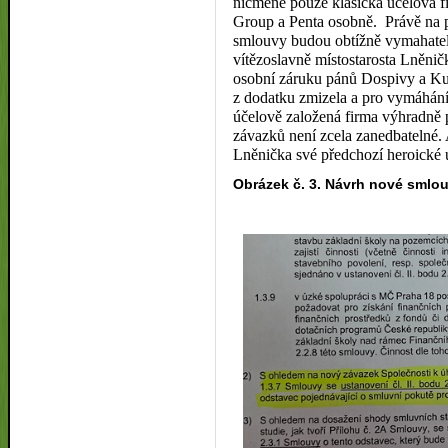
nicméně pouze klasická účelová fi
Group a Penta osobně.
Právě na 
smlouvy budou obtížně vymahatel
vítězoslavně místostarosta Lněnič
osobní záruku pánů Dospivy a K
z dodatku zmizela a pro vymáhán
účelově založená firma výhradně p
závazků není zcela zanedbatelné. 
Lněnička své předchozí heroické
Obrázek č. 3. Návrh nové smlou