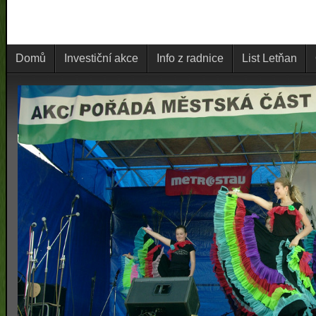
Domů
Investiční akce
Info z radnice
List Letňan