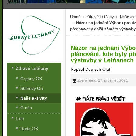
Domů
Zdravé Letňany
Naše akti
Názor na jednání Výboru pro úz
představeny další záměry výstavby
Názor na jednání Výbo
plánování, kde byly p
výstavby v Letňanech
Zdravé Letňany
Napsal Deutsch Olaf
Orgány OS
Zveřejněno: 27. prosinec 2021
Stanovy OS
Naše aktivity
O nás
Lidé
Rada OS