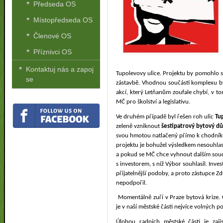
Předseda OS
Místopředseda OS
Členové OS
Příznivci OS
Kontaktuj nás a zapoj
Tupolevovy ulice. Projektu by pomohlo sn
se
zástavbě. Vhodnou součástí komplexu by
akcí, který Letňanům zoufale chybí, v 
MČ pro školství a legislativu.
Ve druhém případě byl řešen roh ulic
Tu
zeleně vzniknout
šestipatrový bytový d
svou hmotou natlačený přímo k chodník
projektu je bohužel výsledkem nesouhlas
a pokud se MČ chce vyhnout dalším soud
s investorem, s níž Výbor souhlasil. Inv
přijatelnější podoby, a proto zástupce 
nepodpořil.
Momentálně zuří v Praze bytová krize. 
je v naší městské části nejvíce volných p
Úlohou radních městské části je zajis