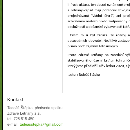
infrastruktura. Jen dosud oznámené pro
a Letňany-Západ mají potenciál zdvojná
projednávaná “vládní čtvrť”, ani pro
schválením naštěstí nikdo zodpovědný n
obslužnosti a občanské vybavenosti Letňa
Cílem musí být záruka, že rozvoj mě
dosavadních obyvatel. Necitlivé zastav
přímo proti zájmům Letňanských.
Proto Zdravé Letňany na zasedání vý
stabilizovaného území Letňan (ohranič
který jsme předložili už v lednu 2020, a 
autor: Tadeáš Štěpka
Kontakt
Tadeáš Štěpka, předseda spolku
Zdravé Letňany z.s.
tel: 728 515 450
e-mail:
tadeasstepka@gmail.com