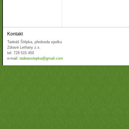
Kontakt
Tadeáš Štěpka, předseda spolku
Zdravé Letňany z.s.
tel: 728 515 450
e-mail:
tadeasstepka@gmail.com