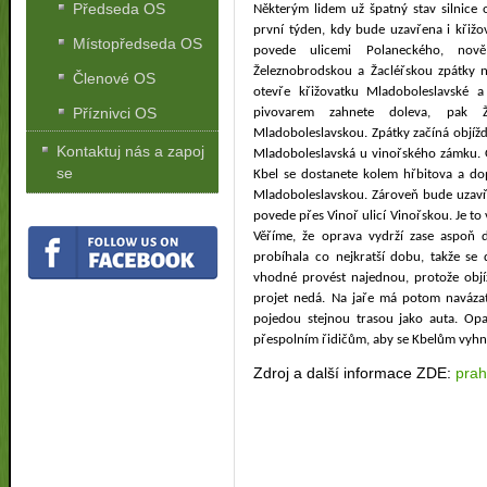
Předseda OS
Některým lidem už špatný stav silnice 
první týden, kdy bude uzavřena i křižo
Místopředseda OS
povede ulicemi Polaneckého, nov
Železnobrodskou a Žacléřskou zpátky n
Členové OS
otevře křižovatku Mladoboleslavské a
Příznivci OS
pivovarem zahnete doleva, pak 
Mladoboleslavskou. Zpátky začíná objíž
Kontaktuj nás a zapoj
Mladoboleslavská u vinořského zámku. 
se
Kbel se dostanete kolem hřbitova a do
Mladoboleslavskou. Zároveň bude uzavře
povede přes Vinoř ulicí Vinořskou. Je to 
Věříme, že oprava vydrží zase aspoň da
probíhala co nejkratší dobu, takže se
vhodné provést najednou, protože objíž
projet nedá. Na jaře má potom navázat
pojedou stejnou trasou jako auta. Opa
přespolním řidičům, aby se Kbelům vyhnul
Zdroj a další informace ZDE:
prah