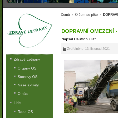
Domů
O čem se píše
DOPRAV
DOPRAVNÍ OMEZENÍ 
Napsal Deutsch Olaf
Zveřejněno: 13. listopad 2021
Zdravé Letňany
Orgány OS
Stanovy OS
Naše aktivity
O nás
Lidé
Rada OS