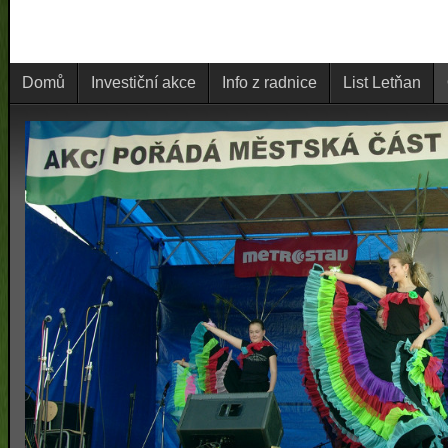
Domů
Investiční akce
Info z radnice
List Letňan