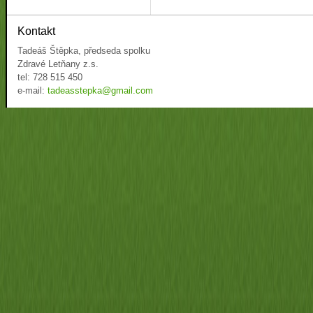
Kontakt
Tadeáš Štěpka, předseda spolku
Zdravé Letňany z.s.
tel: 728 515 450
e-mail:
tadeasstepka@gmail.com