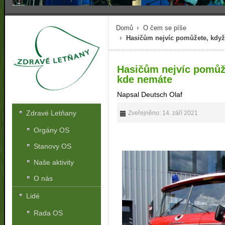
Domů
O čem se píše
Hasičům nejvíc pomůžete, když
Hasičům nejvíc pomůže
kde nemáte
Napsal Deutsch Olaf
Zdravé Letňany
Zveřejněno: 14. září 2021
Orgány OS
Stanovy OS
Naše aktivity
O nás
Lidé
Rada OS