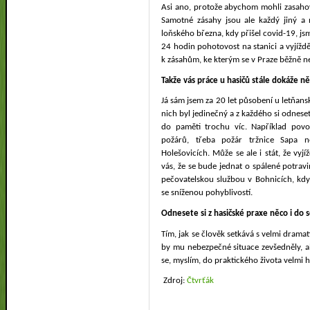
Asi ano, protože abychom mohli zasahov
Samotné zásahy jsou ale každý jiný a 
loňského března, kdy přišel covid-19, j
24 hodin pohotovost na stanici a vyjíždě
k zásahům, ke kterým se v Praze běžně
Takže vás práce u hasičů stále dokáže n
Já sám jsem za 20 let působení u letňans
nich byl jedinečný a z každého si odneset
do paměti trochu víc. Například povo
požárů, třeba požár tržnice Sapa n
Holešovicích. Může se ale i stát, že vy
vás, že se bude jednat o spálené potrav
pečovatelskou službou v Bohnicích, kdy
se sníženou pohyblivostí.
Odnesete si z hasičské praxe něco i do
Tím, jak se člověk setkává s velmi dramat
by mu nebezpečné situace zevšedněly, ale
se, myslím, do praktického života velmi h
Zdroj:
Čtvrťák