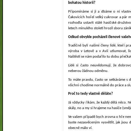
bohatou historii?
Připomínáme si ji a dbáme o ni vlastn
Čakovicích hořel velký cukrovar a pár m
rozhodla ustavit stálé hasičské družst
letech minulého století hrozil sboru záni
Odkud obvykle pocházeli členové vašeh
Tradičně byli našimi členy lidé, kteří pr
výroba v Letově a v Avii utlumovat, li
Naštěstí se nám podařilo tu dobu přečkat 
Lidé si často neuvědomují, že dobrovo
neberou žádnou odměnu.
To máte pravdu, často se setkáváme s 
všichni chodíme normálně do práce a sl
Proč to tedy vlastně děláte?
Já vždycky říkám, že každý dělá něco. 
skály, no a my si hrajeme na hasiče (směje
Ve vašem případě bych zrovna o hře nem
byste nezasvěceným vysvětlit, jak jsou
obecně málo ví.