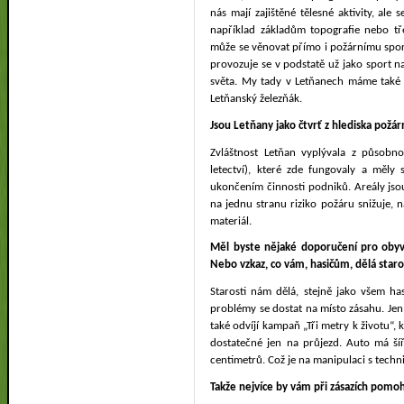
nás mají zajištěné tělesné aktivity, ale
například základům topografie nebo t
může se věnovat přímo i požárnímu spor
provozuje se v podstatě už jako sport na
světa. My tady v Letňanech máme také 
Letňanský železňák.
Jsou Letňany jako čtvrť z hlediska požár
Zvláštnost Letňan vyplývala z působno
letectví), které zde fungovaly a měly 
ukončením činnosti podniků. Areály jsou
na jednu stranu riziko požáru snižuje, 
materiál.
Měl byste nějaké doporučení pro obyva
Nebo vzkaz, co vám, hasičům, dělá staro
Starosti nám dělá, stejně jako všem h
problémy se dostat na místo zásahu. Jen
také odvíjí kampaň „Tři metry k životu“, 
dostatečné jen na průjezd. Auto má ší
centimetrů. Což je na manipulaci s tech
Takže nejvíce by vám při zásazích pomo