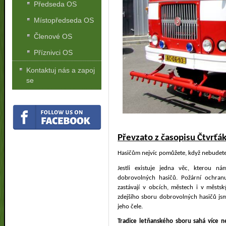
Předseda OS
Místopředseda OS
Členové OS
Příznivci OS
Kontaktuj nás a zapoj
se
Převzato z časopisu Čtvrťá
Hasičům nejvíc pomůžete, když nebudet
Jestli existuje jedna věc, kterou n
dobrovolných hasičů. Požární ochran
zastávají v obcích, městech i v městs
zdejšího sboru dobrovolných hasičů jsme
jeho čele.
Tradice letňanského sboru sahá více ne