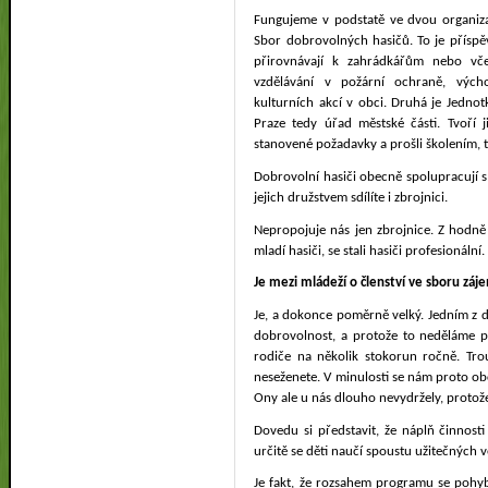
Fungujeme v podstatě ve dvou organizac
Sbor dobrovolných hasičů. To je příspě
přirovnávají k zahrádkářům nebo vče
vzdělávání v požární ochraně, vých
kulturních akcí v obci. Druhá je Jednot
Praze tedy úřad městské části. Tvoří j
stanovené požadavky a prošli školením, 
Dobrovolní hasiči obecně spolupracují s 
jejich družstvem sdílíte i zbrojnici.
Nepropojuje nás jen zbrojnice. Z hodně k
mladí hasiči, se stali hasiči profesionální
Je mezi mládeží o členství ve sboru záj
Je, a dokonce poměrně velký. Jedním z d
dobrovolnost, a protože to neděláme pr
rodiče na několik stokorun ročně. Trou
neseženete. V minulosti se nám proto obča
Ony ale u nás dlouho nevydržely, protože
Dovedu si představit, že náplň činnos
určitě se děti naučí spoustu užitečných v
Je fakt, že rozsahem programu se pohyb