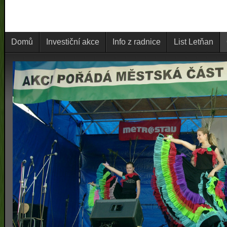
Domů
Investiční akce
Info z radnice
List Letňan