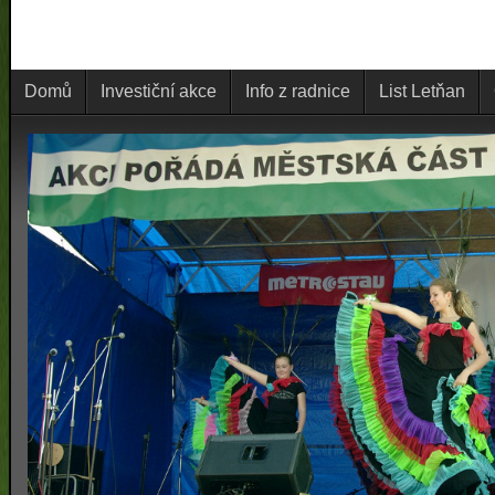
Domů
Investiční akce
Info z radnice
List Letňan