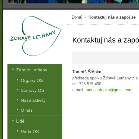
Domů
Kontaktuj nás a zapoj se
Kontaktuj nás a zapo
Zdravé Letňany
Tadeáš Štěpka
předseda spolku Zdravé Letňany z.s
Orgány OS
tel: 728 515 450
e-mail:
tadeasstepka@gmail.com
Stanovy OS
Naše aktivity
O nás
Lidé
Rada OS