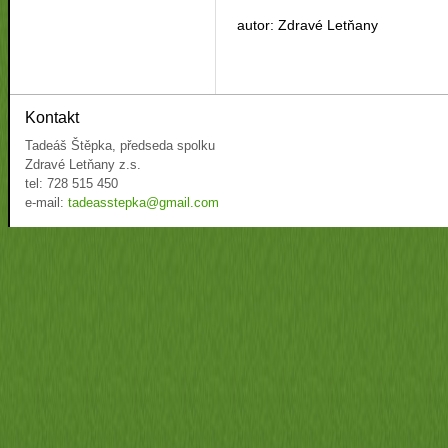
autor: Zdravé Letňany
Kontakt
Tadeáš Štěpka, předseda spolku
Zdravé Letňany z.s.
tel: 728 515 450
e-mail:
tadeasstepka@gmail.com