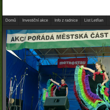
Domů
Investiční akce
Info z radnice
List Letňan