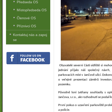
Předseda OS
Místopředseda OS
Členové OS
Příznivci OS
Kontaktuj nás a zapoj
se
Obyvatelé severní části sídliště si mo
jednání přijalo náš společný návrh
parkovacích míst v Jančově ulici. Dokonc
o veřejné prezentaci záměrů investor
pozemku.
Původně loni Letňany souhlasily s opl
Jančova, s.r.o., ale rozhodnutí se podařilo
První pokus o uzavření parkoviště proběh
a policie.