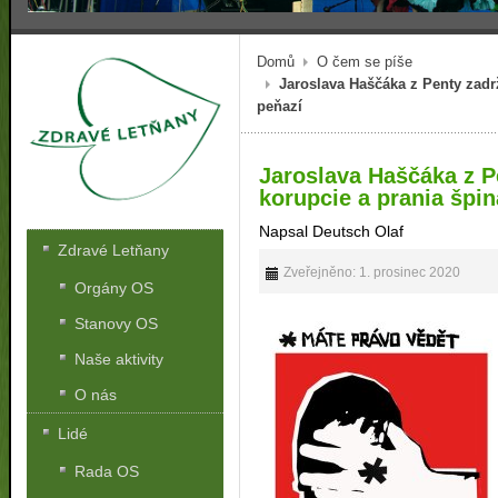
Domů
O čem se píše
Jaroslava Haščáka z Penty zadrž
peňazí
Jaroslava Haščáka z Pe
korupcie a prania špi
Napsal Deutsch Olaf
Zdravé Letňany
Zveřejněno: 1. prosinec 2020
Orgány OS
Stanovy OS
Naše aktivity
O nás
Lidé
Rada OS