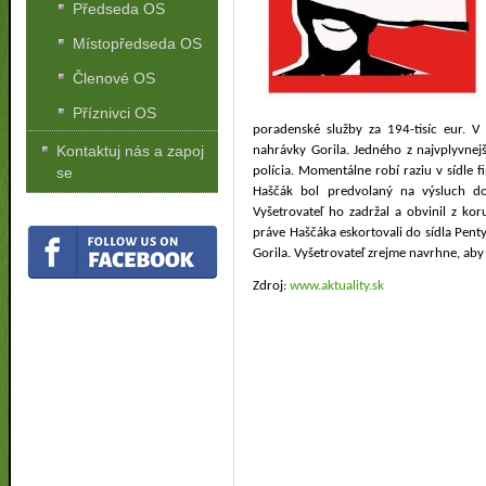
Předseda OS
Místopředseda OS
Členové OS
Příznivci OS
poradenské služby za 194-tisíc eur. V
Kontaktuj nás a zapoj
nahrávky Gorila.
Jedného z najvplyvnej
polícia. Momentálne robí raziu v sídle f
se
Haščák bol predvolaný na výsluch do 
Vyšetrovateľ ho zadržal a obvinil z koru
práve Haščáka eskortovali do sídla Penty
Gorila. Vyšetrovateľ zrejme navrhne, aby
Zdroj:
www.aktuality.sk