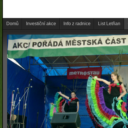
Domů
Investiční akce
Info z radnice
List Letňan