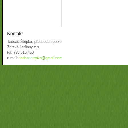
Kontakt
Tadeáš Štěpka, předseda spolku
Zdravé Letňany z.s.
tel: 728 515 450
e-mail:
tadeasstepka@gmail.com