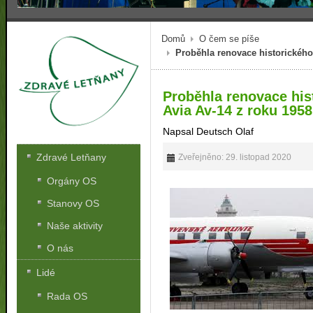
Domů
O čem se píše
Proběhla renovace historického
Proběhla renovace his
Avia Av-14 z roku 1958
Napsal Deutsch Olaf
Zdravé Letňany
Zveřejněno: 29. listopad 2020
Orgány OS
Stanovy OS
Naše aktivity
O nás
Lidé
Rada OS