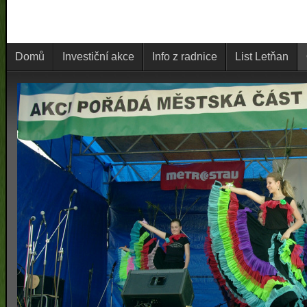
Domů
Investiční akce
Info z radnice
List Letňan