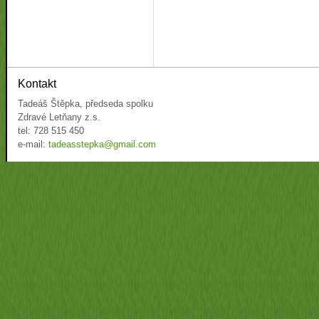
Kontakt
Tadeáš Štěpka, předseda spolku
Zdravé Letňany z.s.
tel: 728 515 450
e-mail:
tadeasstepka@gmail.com