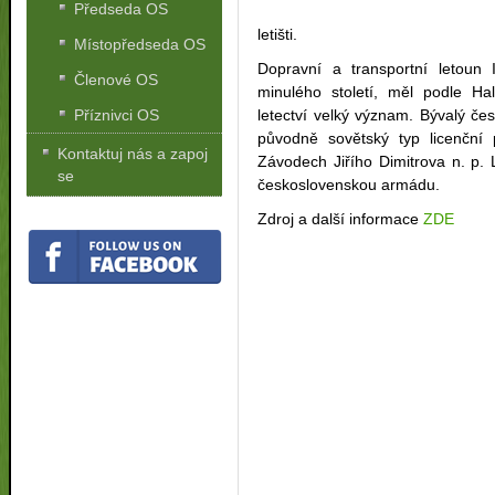
Předseda OS
letišti.
Místopředseda OS
Dopravní a transportní letoun I
Členové OS
minulého století, měl podle Hal
letectví velký význam. Bývalý če
Příznivci OS
původně sovětský typ licenční 
Kontaktuj nás a zapoj
Závodech Jiřího Dimitrova n. p. 
se
československou armádu.
Zdroj a další informace
ZDE