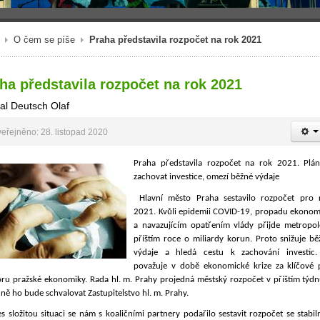
O čem se píše
Praha představila rozpočet na rok 2021
ha představila rozpočet na rok 2021
al Deutsch Olaf
eřejněno: 28. listopad 2020
Praha představila rozpočet na rok 2021. Plán
zachovat investice, omezí běžné výdaje
Hlavní město Praha sestavilo rozpočet pro 
2021. Kvůli epidemii COVID-19, propadu ekonom
a navazujícím opatřením vlády přijde metropol
příštím roce o miliardy korun. Proto snižuje bě
výdaje a hledá cestu k zachování investic.
považuje v době ekonomické krize za klíčové 
ru pražské ekonomiky. Rada hl. m. Prahy projedná městský rozpočet v příštím týdn
ně ho bude schvalovat Zastupitelstvo hl. m. Prahy.
es složitou situaci se nám s koaličními partnery podařilo sestavit rozpočet se stabi