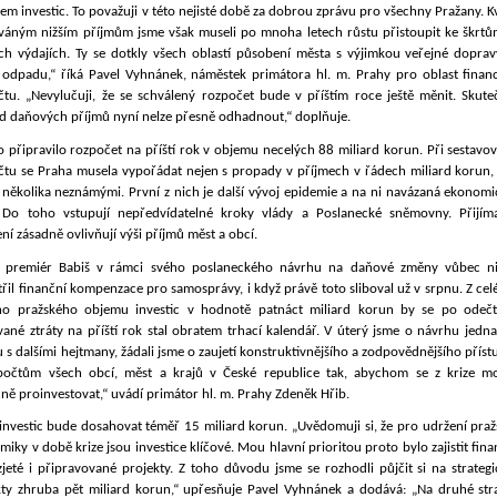
m investic. To považuji v této nejisté době za dobrou zprávu pro všechny Pražany. K
váným nižším příjmům jsme však museli po mnoha letech růstu přistoupit ke škrtů
ch výdajích. Ty se dotkly všech oblastí působení města s výjimkou veřejné doprav
 odpadu,“ říká Pavel Vyhnánek, náměstek primátora hl. m. Prahy pro oblast financ
čtu. „Nevylučuji, že se schválený rozpočet bude v příštím roce ještě měnit. Skute
d daňových příjmů nyní nelze přesně odhadnout,“ doplňuje.
 připravilo rozpočet na příští rok v objemu necelých 88 miliard korun. Při sestavo
čtu se Praha musela vypořádat nejen s propady v příjmech v řádech miliard korun, 
 několika neznámými. První z nich je další vývoj epidemie a na ni navázaná ekonomi
. Do toho vstupují nepředvídatelné kroky vlády a Poslanecké sněmovny. Přijím
ní zásadně ovlivňují výši příjmů měst a obcí.
 premiér Babiš v rámci svého poslaneckého návrhu na daňové změny vůbec ni
řil finanční kompenzace pro samosprávy, i když právě toto sliboval už v srpnu. Z ce
ho pražského objemu investic v hodnotě patnáct miliard korun by se po odečt
ané ztráty na příští rok stal obratem trhací kalendář. V úterý jsme o návrhu jedna
 s dalšími hejtmany, žádali jsme o zaujetí konstruktivnějšího a zodpovědnějšího přís
počtům všech obcí, měst a krajů v České republice tak, abychom se z krize mo
ně proinvestovat,“ uvádí primátor hl. m. Prahy Zdeněk Hřib.
investic bude dosahovat téměř 15 miliard korun. „Uvědomuji si, že pro udržení praž
iky v době krize jsou investice klíčové. Mou hlavní prioritou proto bylo zajistit fin
jeté i připravované projekty. Z toho důvodu jsme se rozhodli půjčit si na strategi
kty zhruba pět miliard korun,“ upřesňuje Pavel Vyhnánek a dodává: „Na druhé str