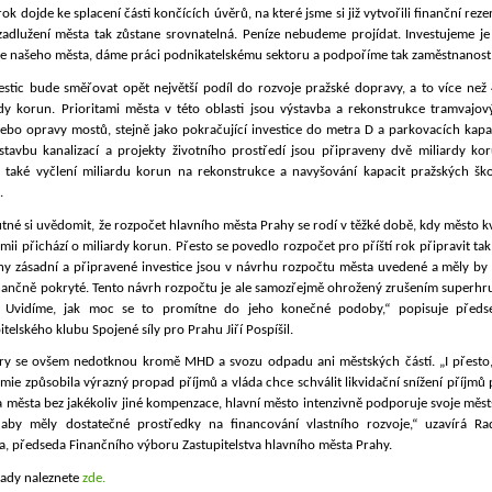
 rok dojde ke splacení části končících úvěrů, na které jsme si již vytvořili finanční reze
zadlužení města tak zůstane srovnatelná. Peníze nebudeme projídat. Investujeme je
je našeho města, dáme práci podnikatelskému sektoru a podpoříme tak zaměstnanost
estic bude směřovat opět největší podíl do rozvoje pražské dopravy, a to více než 
rdy korun. Prioritami města v této oblasti jsou výstavba a rekonstrukce tramvajov
nebo opravy mostů, stejně jako pokračující investice do metra D a parkovacích kapa
stavbu kanalizací a projekty životního prostředí jsou připraveny dvě miliardy kor
 také vyčlení miliardu korun na rekonstrukce a navyšování kapacit pražských ško
.
utné si uvědomit, že rozpočet hlavního města Prahy se rodí v těžké době, kdy město k
ii přichází o miliardy korun. Přesto se povedlo rozpočet pro příští rok připravit tak
ny zásadní a připravené investice jsou v návrhu rozpočtu města uvedené a měly by 
inančně pokryté. Tento návrh rozpočtu je ale samozřejmě ohrožený zrušením superhr
 Uvidíme, jak moc se to promítne do jeho konečné podoby,“ popisuje předs
itelského klubu Spojené síly pro Prahu Jiří Pospíšil.
ry se ovšem nedotknou kromě MHD a svozu odpadu ani městských částí. „I přesto,
ie způsobila výrazný propad příjmů a vláda chce schválit likvidační snížení příjmů
 města bez jakékoliv jiné kompenzace, hlavní město intenzivně podporuje svoje měst
, aby měly dostatečné prostředky na financování vlastního rozvoje,“ uzavírá Ra
a, předseda Finančního výboru Zastupitelstva hlavního města Prahy.
ady naleznete
zde.