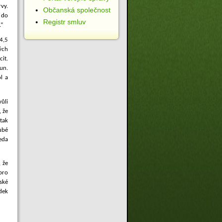
rvy.
Občanská společnost
 do
Registr smluv
.“
4,5
ých
cit.
un.
l a
vůli
, že
tak
ubé
eda
 že
 pro
ské
dek