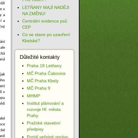
vůli
LETŇANY MAJÍ NADĚJI
m v
NA ZMĚNU!
y a
Centrální evidence psů
í a
CEP
čný
Co se stane po uzavření
Kbelské?
vání
ale
cká
Důležité kontakty
aná
Praha 18 Letňany
MČ Praha Čakovice
jak
lého
MČ Praha Kbely
ení
MČ Praha 9
li v
MHMP
tupu
Institut plánování a
hli
rozvoje Hl. města
Prahy
ské
Pražské stavební
ance
předpisy
cké
aně
Portál veřejné správy