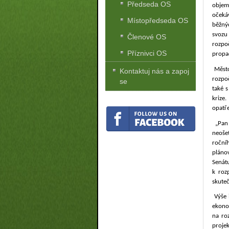
Předseda OS
objeme
očeká
Místopředseda OS
běžný
svozu
Členové OS
rozpo
Příznivci OS
propa
Město
Kontaktuj nás a zapoj
rozpo
se
také s
krize
opatře
„Pan
neošet
roční
plánov
Senátu
k roz
skuteč
Výše 
ekonom
na roz
proje