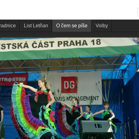
 radnice
List Letňan
O čem se píše
Volby