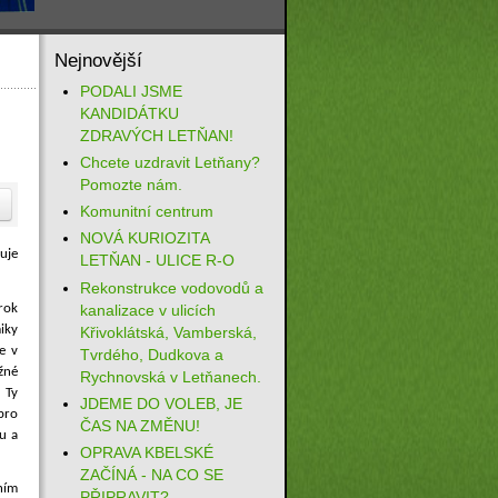
Nejnovější
PODALI JSME
KANDIDÁTKU
ZDRAVÝCH LETŇAN!
Chcete uzdravit Letňany?
Pomozte nám.
Komunitní centrum
NOVÁ KURIOZITA
uje
LETŇAN - ULICE R-O
Rekonstrukce vodovodů a
rok
kanalizace v ulicích
iky
Křivoklátská, Vamberská,
e v
Tvrdého, Dudkova a
žné
Rychnovská v Letňanech.
 Ty
JDEME DO VOLEB, JE
pro
ČAS NA ZMĚNU!
u a
OPRAVA KBELSKÉ
ZAČÍNÁ - NA CO SE
lním
PŘIPRAVIT?