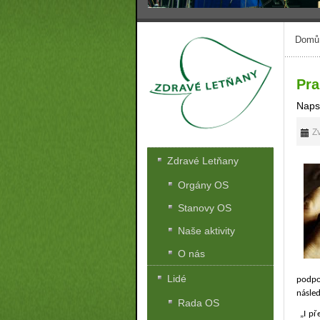
Domů
Pra
Naps
Zv
Zdravé Letňany
Orgány OS
Stanovy OS
Naše aktivity
O nás
Lidé
podpo
násled
Rada OS
„I př