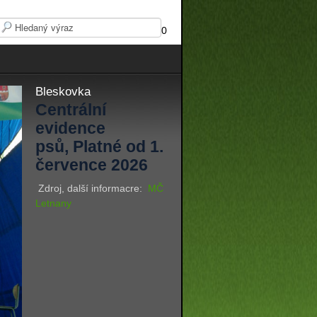
0
Bleskovka
Centrální
evidence
psů, Platné od 1.
července 2026
Zdroj, další informacre:
MČ
Letnany