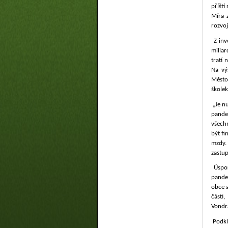
příští
Míra 
rozvo
Z inv
milia
tratí 
Na vý
Město
školek
„Je n
pandem
všech
být f
mzdy.
zastup
Úspo
pandem
obce a
části
Vondr
Podkl