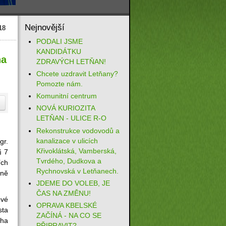
Nejnovější
18
PODALI JSME
KANDIDÁTKU
ha
ZDRAVÝCH LETŇAN!
Chcete uzdravit Letňany?
Pomozte nám.
Komunitní centrum
NOVÁ KURIOZITA
LETŇAN - ULICE R-O
Rekonstrukce vodovodů a
kanalizace v ulicích
gr.
Křivoklátská, Vamberská,
§ 7
Tvrdého, Dudkova a
ích
Rychnovská v Letňanech.
ně
JDEME DO VOLEB, JE
ČAS NA ZMĚNU!
ové
OPRAVA KBELSKÉ
sta
ZAČÍNÁ - NA CO SE
aha
PŘIPRAVIT?