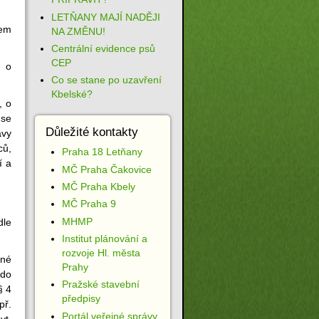
LETŇANY MAJÍ NADĚJI
tem
NA ZMĚNU!
Centrální evidence psů
CEP
, o
Co se stane po uzavření
Kbelské?
, o
 se
Důležité kontakty
ávy
ců,
Praha 18 Letňany
í a
MČ Praha Čakovice
MČ Praha Kbely
MČ Praha 9
MHMP
dle
Institut plánování a
rozvoje Hl. města
ené
Prahy
 do
Pražské stavební
§ 4
předpisy
př.
Portál veřejné správy
yt,