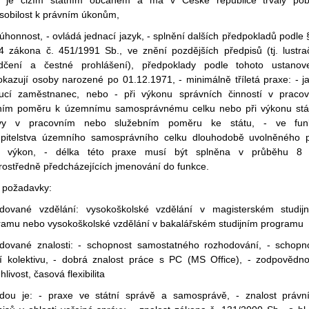
ůsobilost k právním úkonům,
úhonnost, - ovládá jednací jazyk, - splnění dalších předpokladů podle 
4 zákona č. 451/1991 Sb., ve znění pozdějších předpisů (tj. lustra
dčení a čestné prohlášení), předpoklady podle tohoto ustanov
okazují osoby narozené po 01.12.1971, - minimálně tříletá praxe: - j
ucí zaměstnanec, nebo - při výkonu správních činností v praco
ním poměru k územnímu samosprávnému celku nebo při výkonu stá
vy v pracovním nebo služebním poměru ke státu, - ve fun
upitelstva územního samosprávního celku dlouhodobě uvolněného 
o výkon, - délka této praxe musí být splněna v průběhu 8 
rostředně předcházejících jmenování do funkce.
í požadavky:
dované vzdělání: vysokoškolské vzdělání v magisterském studij
ramu nebo vysokoškolské vzdělání v bakalářském studijním programu
dované znalosti: - schopnost samostatného rozhodování, - schopn
ní kolektivu, - dobrá znalost práce s PC (MS Office), - zodpovědno
hlivost, časová flexibilita
dou je: - praxe ve státní správě a samosprávě, - znalost právn