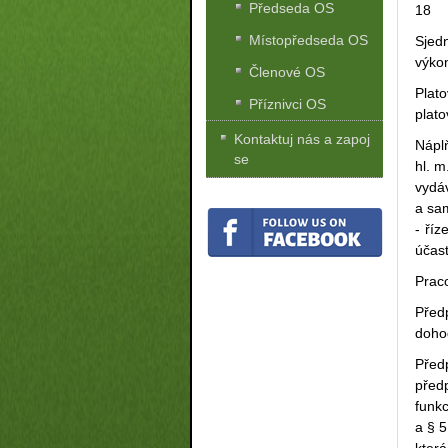
Předseda OS
18
Místopředseda OS
Sjed
výko
Členové OS
Plat
Příznivci OS
plat
Kontaktuj nás a zapoj
Náplň
se
hl. m
vydáv
a sa
- říz
účast
Prac
Před
doho
Před
před
funk
a § 5
kter