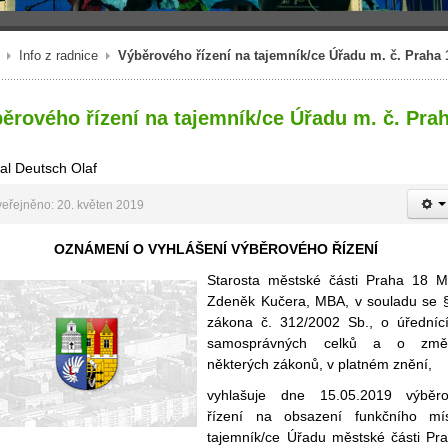
Info z radnice
Výběrového řízení na tajemník/ce Úřadu m. č. Praha 
ěrového řízení na tajemník/ce Úřadu m. č. Pra
al Deutsch Olaf
eřejněno: 20. květen 2019
OZNÁMENÍ O VYHLÁŠENÍ VÝBĚROVÉHO ŘÍZENÍ
Starosta městské části Praha 18 M
Zdeněk Kučera, MBA, v souladu se 
zákona č. 312/2002 Sb., o úředníc
samosprávných celků a o změ
některých zákonů, v platném znění,
vyhlašuje dne 15.05.2019 výběr
řízení na obsazení funkčního mí
tajemník/ce Úřadu městské části Pr