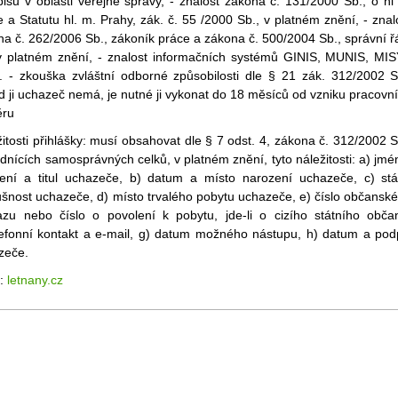
isů v oblasti veřejné správy, - znalost zákona č. 131/2000 Sb., o hl
 a Statutu hl. m. Prahy, zák. č. 55 /2000 Sb., v platném znění, - znal
a č. 262/2006 Sb., zákoník práce a zákona č. 500/2004 Sb., správní ř
v platném znění, - znalost informačních systémů GINIS, MUNIS, MI
. - zkouška zvláštní odborné způsobilosti dle § 21 zák. 312/2002 S
 ji uchazeč nemá, je nutné ji vykonat do 18 měsíců od vzniku pracovn
ru
itosti přihlášky: musí obsahovat dle § 7 odst. 4, zákona č. 312/2002 S
dnících samosprávných celků, v platném znění, tyto náležitosti: a) jmé
mení a titul uchazeče, b) datum a místo narození uchazeče, c) stá
ušnost uchazeče, d) místo trvalého pobytu uchazeče, e) číslo občansk
azu nebo číslo o povolení k pobytu, jde-li o cizího státního obča
elefonní kontakt a e-mail, g) datum možného nástupu, h) datum a pod
zeče.
j:
letnany.cz