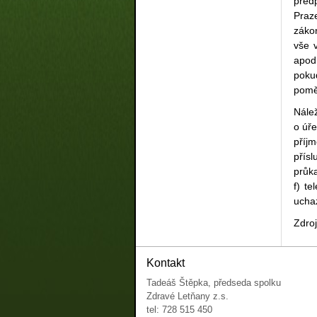
předp
Praze
zákon
vše 
apod
pokud
pomě
Nálež
o úře
příj
přísl
průk
f) t
ucha
Zdro
Kontakt
Tadeáš Štěpka, předseda spolku
Zdravé Letňany z.s.
tel: 728 515 450