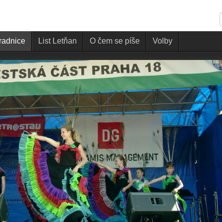
 radnice
List Letňan
O čem se píše
Volby