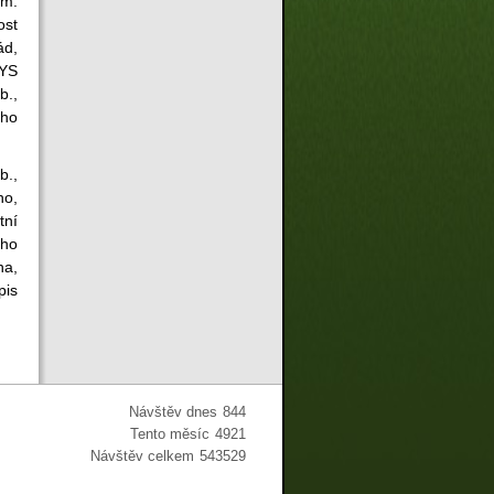
 m.
ost
ád,
SYS
b.,
ího
b.,
no,
tní
ého
na,
pis
Návštěv dnes
844
Tento měsíc
4921
Návštěv celkem
543529