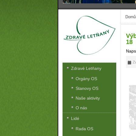
Domů
Výb
18
Naps
Zv
Zdravé Letňany
Orgány OS
Stanovy OS
Naše aktivity
O nás
Lidé
Rada OS