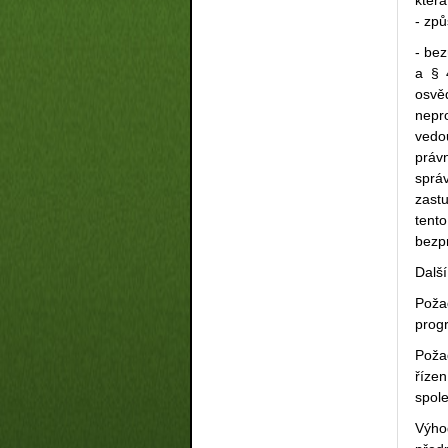
- zp
- bez
a § 
osvě
nepr
vedo
práv
sprá
zast
tent
bezp
Dalš
Poža
prog
Poža
říze
spole
Výho