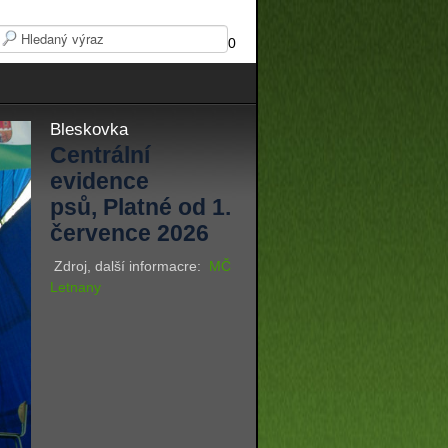
0
Bleskovka
Centrální
evidence
psů, Platné od 1.
července 2026
Zdroj, další informacre:
MČ
Letnany