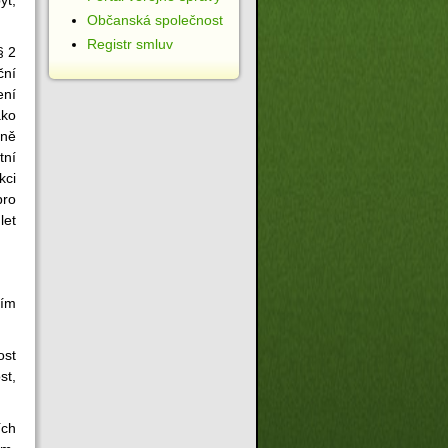
Občanská společnost
Registr smluv
§ 2
ční
ení
ako
vně
tní
kci
pro
let
ním
ost
st,
ích