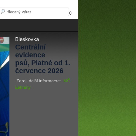
0
Bleskovka
Centrální
evidence
psů, Platné od 1.
července 2026
Zdroj, další informacre:
MČ
Letnany