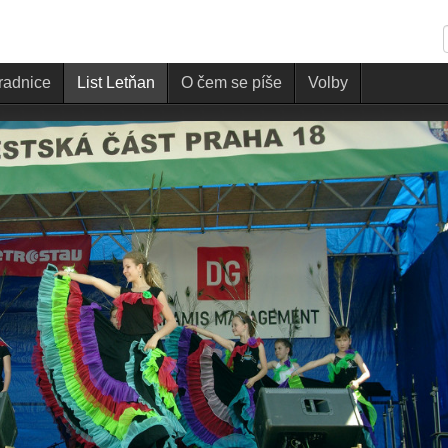
 radnice
List Letňan
O čem se píše
Volby