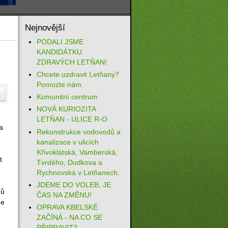
Nejnovější
PODALI JSME
KANDIDÁTKU
ZDRAVÝCH LETŇAN!
Chcete uzdravit Letňany?
Pomozte nám.
Komunitní centrum
NOVÁ KURIOZITA
LETŇAN - ULICE R-O
a
Rekonstrukce vodovodů a
kanalizace v ulicích
Křivoklátská, Vamberská,
t
Tvrdého, Dudkova a
Rychnovská v Letňanech.
JDEME DO VOLEB, JE
mů
ČAS NA ZMĚNU!
de
OPRAVA KBELSKÉ
ZAČÍNÁ - NA CO SE
PŘIPRAVIT?