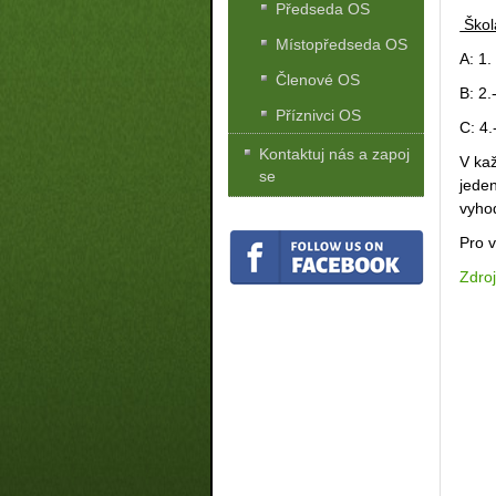
Předseda OS
Školá
Místopředseda OS
A: 1.
Členové OS
B: 2.
Příznivci OS
C: 4.
Kontaktuj nás a zapoj
V kaž
se
jeden
vyho
Pro 
Zdroj