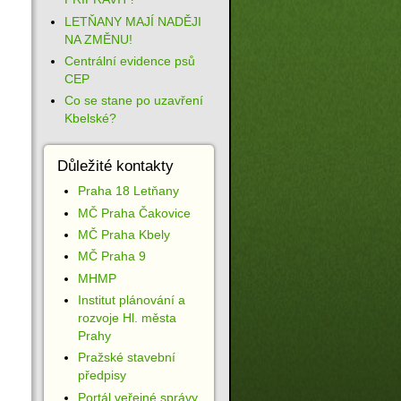
LETŇANY MAJÍ NADĚJI
NA ZMĚNU!
Centrální evidence psů
CEP
Co se stane po uzavření
Kbelské?
Důležité kontakty
Praha 18 Letňany
MČ Praha Čakovice
MČ Praha Kbely
MČ Praha 9
MHMP
Institut plánování a
rozvoje Hl. města
Prahy
Pražské stavební
předpisy
Portál veřejné správy