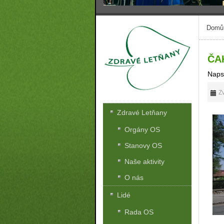
Domů
ČAK
Naps
Zv
Zdravé Letňany
Orgány OS
Stanovy OS
Naše aktivity
O nás
Lidé
Rada OS