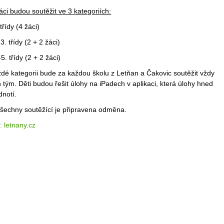
ci budou soutěžit ve 3 kategoriích:
 třídy (4 žáci)
-3. třídy (2 + 2 žáci)
-5. třídy (2 + 2 žáci)
dé kategorii bude za každou školu z Letňan a Čakovic soutěžit vždy
 tým. Děti budou řešit úlohy na iPadech v aplikaci, která úlohy hned
dnotí.
všechny soutěžící je připravena odměna.
: letnany.cz