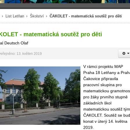
List Letňan
Školství
ČAKOLET - matematická soutěž pro děti
OLET - matematická soutěž pro děti
al Deutsch Olaf
eřejněno: 13. květen 2019
V rámci projektu MAP
Praha 18 Letňany a Prah
Čakovice připravila
pracovní skupina pro
matematickou gramotnos
pro žáky prvního stupně
základních škol
matematickou soutěž tý
ČAKOLET. Soutěž se bu
konat v úterý 14. května
2019.