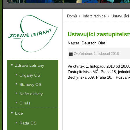
Domů
Info z radnice
Ustavující
Ustavující zastupitels
Napsal Deutsch Olaf
Zveřejněno: 1. listopad 2018
Zdravé Letňany
Ve čtvrtek
1. listopadu
2018 od 18.00
Zastupitelstvo MČ
Praha 18, jednán
Orgány OS
Bechyňská 639, Praha 18.
Pozván
Stanovy OS
Naše aktivity
O nás
Lidé
Rada OS