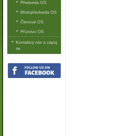
Předseda OS
Místopředseda OS
Členové OS
Příznivci OS
Kontaktuj nás a zapoj
se