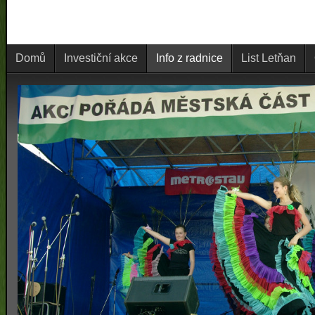
Domů
Investiční akce
Info z radnice
List Letňan