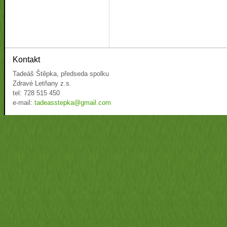
Kontakt
Tadeáš Štěpka, předseda spolku
Zdravé Letňany z.s.
tel: 728 515 450
e-mail:
tadeasstepka@gmail.com