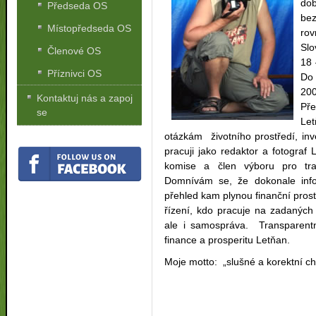
dob
Předseda OS
bez
Místopředseda OS
ro
Slo
Členové OS
18 
Příznivci OS
Do 
200
Kontaktuj nás a zapoj
Př
se
Le
otázkám životního prostředí, inv
pracuji jako redaktor a fotograf 
komise a člen výboru pro tra
Domnívám se, že dokonale inf
přehled kam plynou finanční prost
řízení, kdo pracuje na zadaných 
ale i samospráva. Transparent
finance a prosperitu Letňan.
Moje motto: „slušné a korektní 