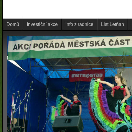
Domů
Investiční akce
Info z radnice
List Letňan