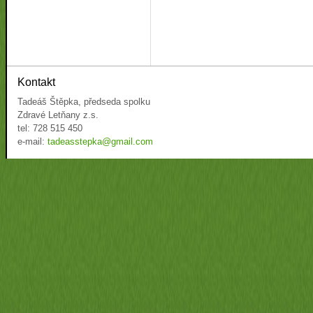
Kontakt
Tadeáš Štěpka, předseda spolku
Zdravé Letňany z.s.
tel: 728 515 450
e-mail:
tadeasstepka@gmail.com