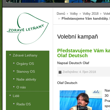
Domů
Volby
Volby 2018
Vole
Představujeme Vám kandidáty. N
Volební kampaň
Představujeme Vám kan
Olaf Deutsch
Zdravé Letňany
Napsal Deutsch Olaf
Orgány OS
Stanovy OS
Zveřejněno: 4. říjen 2018
Naše aktivity
Olaf Deutsch
O nás
Nar
30
Lidé
Pr
Rada OS
spo