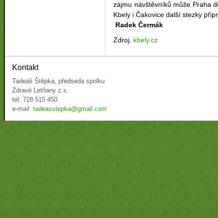
zájmu návštěvníků může Praha do 
Kbely i Čakovice další stezky připr
Radek Čermák
Zdroj.
kbely.cz
Kontakt
Tadeáš Štěpka, předseda spolku
Zdravé Letňany z.s.
tel: 728 515 450
e-mail:
tadeasstepka@gmail.com