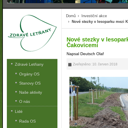
Domů
Investiční akce
Nové stezky v lesoparku mezi K
Nové stezky v lesopar
Čakovicemi
Napsal Deutsch Olaf
Zdravé Letňany
Zveřejněno: 10. červen 2018
Orgány OS
Stanovy OS
Naše aktivity
O nás
Lidé
Rada OS