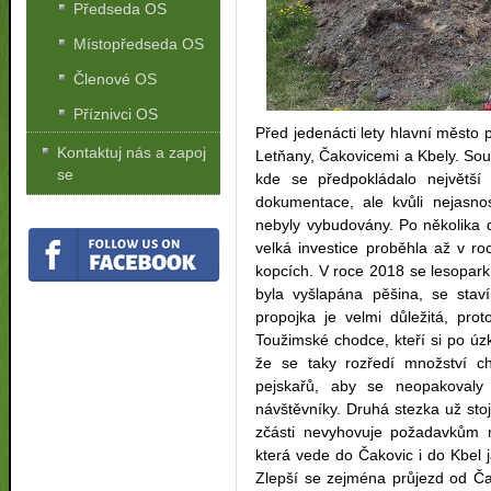
Předseda OS
Místopředseda OS
Členové OS
Příznivci OS
Před jedenácti lety hlavní město p
Kontaktuj nás a zapoj
Letňany, Čakovicemi a Kbely. Součá
se
kde se předpokládalo největší 
dokumentace, ale kvůli nejasn
nebyly vybudovány. Po několika 
velká investice proběhla až v ro
kopcích. V roce 2018 se lesopark 
byla vyšlapána pěšina, se stav
propojka je velmi důležitá, pr
Toužimské chodce, kteří si po úzk
že se taky rozředí množství ch
pejskařů, aby se neopakovaly
návštěvníky. Druhá stezka už stojí
zčásti nevyhovuje požadavkům na
která vede do Čakovic i do Kbel 
Zlepší se zejména průjezd od Ča