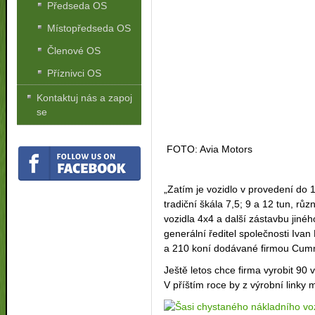
Předseda OS
Místopředseda OS
Členové OS
Příznivci OS
Kontaktuj nás a zapoj
se
FOTO: Avia Motors
„Zatím je vozidlo v provedení do
tradiční škála 7,5; 9 a 12 tun, rů
vozidla 4x4 a další zástavbu jiné
generální ředitel společnosti Ivan 
a 210 koní dodávané firmou Cum
Ještě letos chce firma vyrobit 90 
V příštím roce by z výrobní linky 