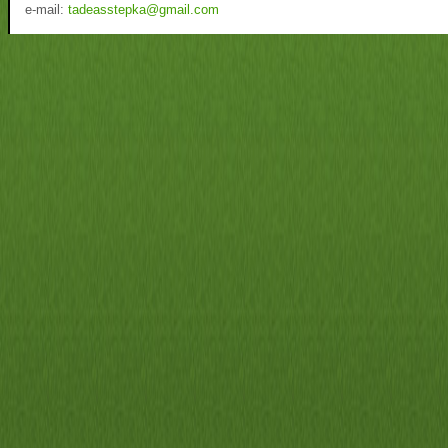
e-mail:
tadeasstepka@gmail.com