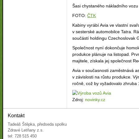
Šasi chystaného nákladního vozu
FOTO:
ČTK
Kabiny vyrábí Avia ve vlastní svař
v sesterské automobilce Tatra. R
součástí holdingu Czechoslovak 
Společnost nyní dokončuje homolo
produkce plánuje na listopad. Prv
majitele, získala jej společnost 
Avia v současnosti zaměstnává asi
v závislosti na růstu produkce. Vý
ročně, což by vyžadovalo zhruba
Zdroj:
novinky.cz
Kontakt
Tadeáš Štěpka, předseda spolku
Zdravé Letňany z.s.
tel: 728 515 450