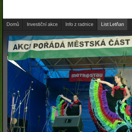
Domů
Investiční akce
Info z radnice
List Letňan