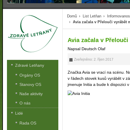
Domů
List Letňan
Informovanos
Avia začala v Přelouči vyrábět 
Avia začala v Přelouči
Napsal Deutsch Olaf
Zveřejněno: 2. říjen 2017
Zdravé Letňany
Značka Avia se vrací na scénu. N
Orgány OS
v řádech stovek kusů vyrábět v z
jmenuje Initia a bude k dispozici v
Stanovy OS
Naše aktivity
O nás
Lidé
Rada OS