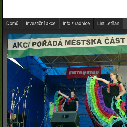
Domů
Investiční akce
Info z radnice
List Letňan