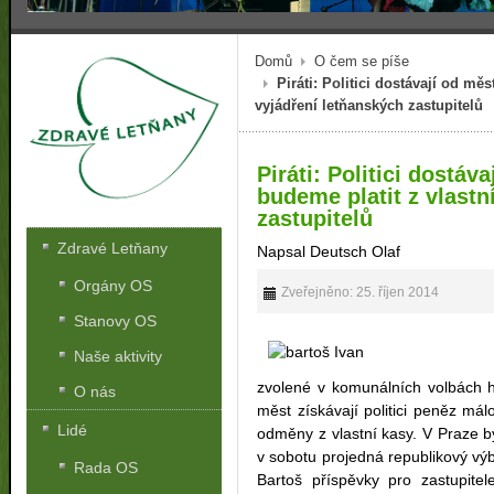
Domů
O čem se píše
Piráti: Politici dostávají od mě
vyjádření letňanských zastupitelů
Piráti: Politici dostáv
budeme platit z vlastn
zastupitelů
Zdravé Letňany
Napsal Deutsch Olaf
Orgány OS
Zveřejněno: 25. říjen 2014
Stanovy OS
Naše aktivity
zvolené v komunálních volbách h
O nás
měst získávají politici peněz málo
Lidé
odměny z vlastní kasy. V Praze b
v sobotu projedná republikový výb
Rada OS
Bartoš příspěvky pro zastupitel