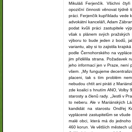
Mikuláš Ferjenčík. Všichni čtyř
opoziční činnosti věnovat týdně tř
práci. Ferjenčík kupříkladu vede k
advokátní kanceláři, Adam Zábran
podat kvůli práci zastupitele v
však s plánem svých pražských 
výboru to bude jeden z bodů, jak
variantu, aby si to zajistila krajs
podle Černohorského na vyplácen
jim přidělila strana. Požadavek 
jeho informací jen v Praze, není 
všem. „My fungujeme decentralizov
placeni, tak s tím problém nem
nebudou chtít ani piráti z Mariáns
zde koalici s hnutím ANO, Volby 
starosty a členů rady. „Jestli v Pr
to neberu. Ale v Mariánských Lá
kandidát na starostu Ondřej 
vyplácené zastupitelům se všude p
malé obci, která má do jednoho 
460 korun. Ve větších městech už