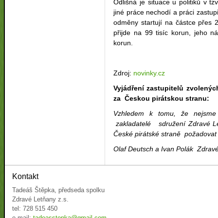
Odlišná je situace u politiků v tz
jiné práce nechodí a práci zastupi
odměny startují na částce přes 2
přijde na 99 tisíc korun, jeho n
korun.
Zdroj:
novinky.cz
Vyjádření zastupitelů zvolený
za Českou pirátskou stranu:
Vzhledem k tomu, že nejsm
zakladatelé sdružení Zdravé L
České pirátské straně požadovat 
Olaf Deutsch a Ivan Polák Zdravé
Kontakt
Tadeáš Štěpka, předseda spolku
Zdravé Letňany z.s.
tel: 728 515 450
e-mail:
tadeasstepka@gmail.com