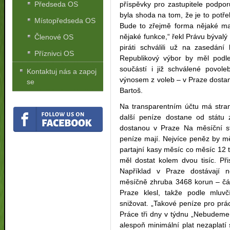
příspěvky pro zastupitele podpo
Předseda OS
byla shoda na tom, že je to pot
Místopředseda OS
Bude to zřejmě forma nějaké m
nějaké funkce,“ řekl Právu bývalý
Členové OS
piráti schválili už na zasedání
Příznivci OS
Republikový výbor by měl podle
součástí i již schválené povole
Kontaktuj nás a zapoj
výnosem z voleb – v Praze dostan
se
Bartoš.
Na transparentním účtu má stra
další peníze dostane od státu 
dostanou v Praze Na měsíční str
peníze mají. Nejvíce peněz by měli
partajní kasy měsíc co měsíc 12 t
měl dostat kolem dvou tisíc. Při
Například v Praze dostávají n
měsíčně zhruba 3468 korun – čás
Praze klesl, takže podle mluv
snižovat. „Takové peníze pro prác
Práce tři dny v týdnu „Nebudeme
alespoň minimální plat nezaplatí s